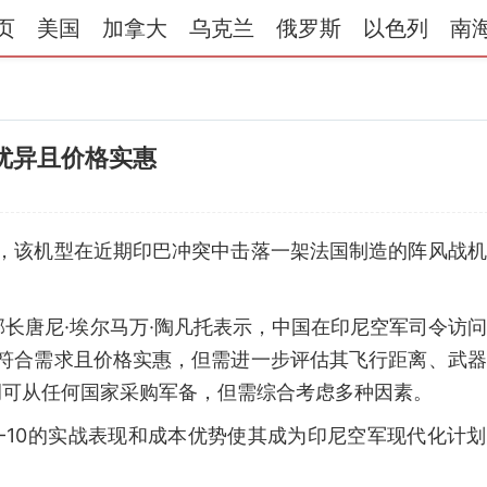
页
美国
加拿大
乌克兰
俄罗斯
以色列
南
优异且价格实惠
机，该机型在近期印巴冲突中击落一架法国制造的阵风战
副部长唐尼·埃尔马万·陶凡托表示，中国在印尼空军司令访
、符合需求且价格实惠，但需进一步评估其飞行距离、武
调可从任何国家采购军备，但需综合考虑多种因素。
歼-10的实战表现和成本优势使其成为印尼空军现代化计