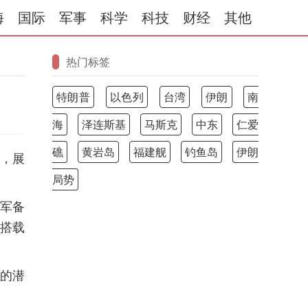
海
国际
军事
科学
科技
财经
其他
热门标签
特朗普
以色列
台湾
伊朗
南
海
泽连斯基
马斯克
中东
仁爱
礁
黄岩岛
福建舰
钓鱼岛
伊朗
机，展
局势
问军备
器搭载
划的潜