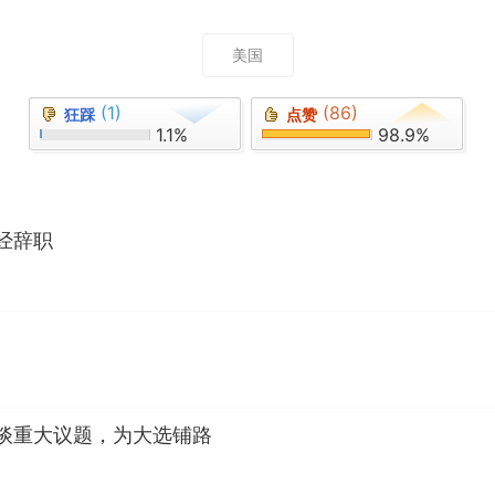
美国
(1)
(86)
狂踩
点赞
1.1%
98.9%
经辞职
谈重大议题，为大选铺路