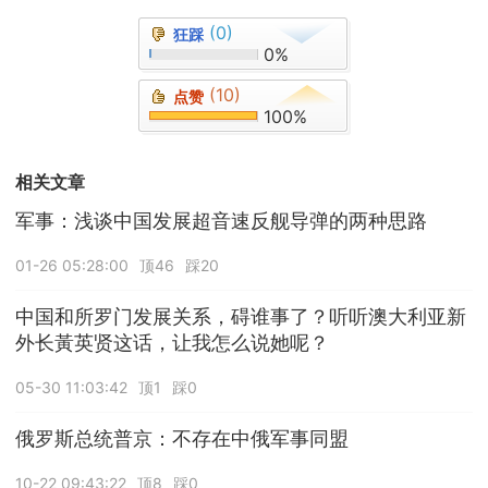
(0)
狂踩
0%
(10)
点赞
100%
相关文章
军事：浅谈中国发展超音速反舰导弹的两种思路
01-26 05:28:00
顶46
踩20
中国和所罗门发展关系，碍谁事了？听听澳大利亚新
外长黃英贤这话，让我怎么说她呢？
05-30 11:03:42
顶1
踩0
俄罗斯总统普京：不存在中俄军事同盟
10-22 09:43:22
顶8
踩0