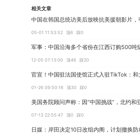
相关文章
中国在韩国总统访美后放映抗美援朝影片，
05-01 11:53:52
顶6
踩0
军事：中国沿海多个省份在江西订购500吨
12-05 07:13:00
顶46
踩20
官宣！中国驻法国使馆正式入驻TikTok：和
01-26 09:50:16
顶30
踩0
美国务院顾问声称：因“中国挑战”，北约和
07-13 22:55:47
顶0
踩0
日媒：岸田决定10日改组内阁，计划撤换防