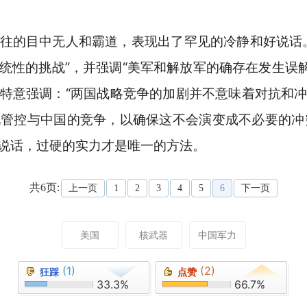
往的目中无人和霸道，表现出了罕见的冷静和好说话
统性的挑战”
，并强调
“美军和解放军的确存在发生误
特意强调：
“两国战略竞争的加剧并不意味着对抗和
管控与中国的竞争，以确保这不会演变成不必要的冲
说话，过硬的实力才是唯一的方法。
共6页:
上一页
1
2
3
4
5
6
下一页
美国
核武器
中国军力
(1)
(2)
狂踩
点赞
33.3%
66.7%