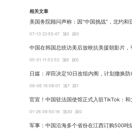
相关文章
美国务院顾问声称：因“中国挑战”，北约和
07-13 22:55:47
顶0
踩0
中国在韩国总统访美后放映抗美援朝影片，
05-01 11:53:52
顶6
踩0
日媒：岸田决定10日改组内阁，计划撤换防
08-06 16:08:01
顶7
踩1
官宣！中国驻法国使馆正式入驻TikTok：和
01-26 09:50:16
顶30
踩0
军事：中国沿海多个省份在江西订购500吨