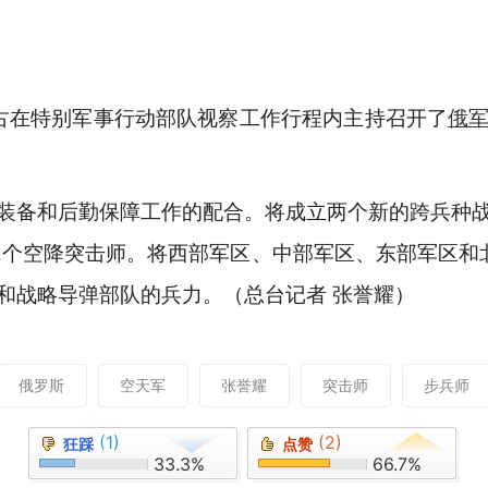
古在特别军事行动部队视察工作行程内主持召开了
俄
装备和后勤保障工作的配合。将成立两个新的跨兵种
2个空降突击师。将西部军区、中部军区、东部军区和
和战略导弹部队的兵力。（总台记者 张誉耀）
俄罗斯
空天军
张誉耀
突击师
步兵师
(1)
(2)
狂踩
点赞
33.3%
66.7%