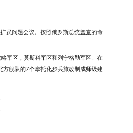
军
扩员问题会议。按照俄罗斯总统
普京
的命
战略军区，莫斯科军区和列宁格勒军区。在
北方舰队的7个摩托化步兵旅改制成师级建