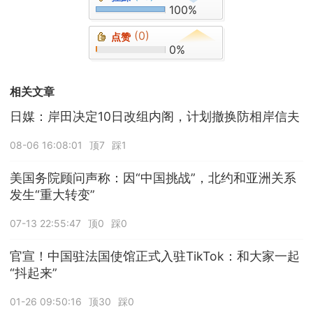
100%
(0)
点赞
0%
相关文章
日媒：岸田决定10日改组内阁，计划撤换防相岸信夫
08-06 16:08:01
顶7
踩1
美国务院顾问声称：因“中国挑战”，北约和亚洲关系
发生“重大转变”
07-13 22:55:47
顶0
踩0
官宣！中国驻法国使馆正式入驻TikTok：和大家一起
“抖起来”
01-26 09:50:16
顶30
踩0