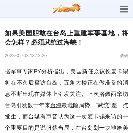
如果美国胆敢在台岛上重建军事基地，将
会怎样？必须武统过海峡！
2023-02-03 18:13:20
战研
据军事专家PY分析指出，
美国
新任众议长麦卡锡
将在不久后窜访台岛，五角大楼正在做准备的消
息不断出现在媒体上引发关注。上次洛佩西窜访
台岛引发数十年来
台海
最危险局势，“武统”差一点
发生，而台媒有声音认为这一次麦卡锡来访的一
个重要目的是说服蔡当局，在台岛划一块地给美