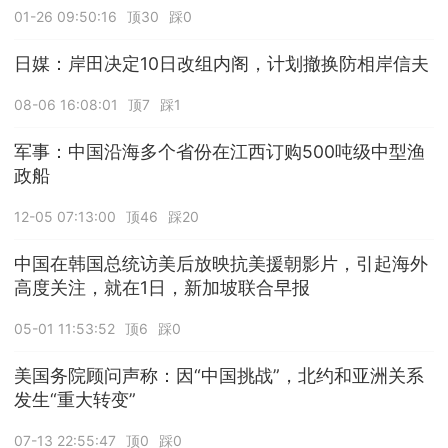
01-26 09:50:16
顶30
踩0
日媒：岸田决定10日改组内阁，计划撤换防相岸信夫
08-06 16:08:01
顶7
踩1
军事：中国沿海多个省份在江西订购500吨级中型渔
政船
12-05 07:13:00
顶46
踩20
中国在韩国总统访美后放映抗美援朝影片，引起海外
高度关注，就在1日，新加坡联合早报
05-01 11:53:52
顶6
踩0
美国务院顾问声称：因“中国挑战”，北约和亚洲关系
发生“重大转变”
07-13 22:55:47
顶0
踩0