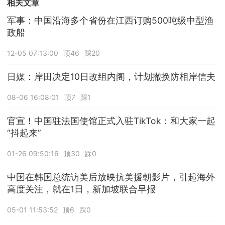
相关文章
军事：中国沿海多个省份在江西订购500吨级中型渔
政船
12-05 07:13:00
顶46
踩20
日媒：岸田决定10日改组内阁，计划撤换防相岸信夫
08-06 16:08:01
顶7
踩1
官宣！中国驻法国使馆正式入驻TikTok：和大家一起
“抖起来”
01-26 09:50:16
顶30
踩0
中国在韩国总统访美后放映抗美援朝影片，引起海外
高度关注，就在1日，新加坡联合早报
05-01 11:53:52
顶6
踩0