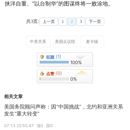
挟洋自重、“以台制华”的图谋终将一败涂地。
共3页:
上一页
1
2
3
下一页
中美关系
美国众议院
麦卡锡
(1)
狂踩
100%
(0)
点赞
0%
相关文章
美国务院顾问声称：因“中国挑战”，北约和亚洲关系
发生“重大转变”
07-13 22:55:47
顶0
踩0