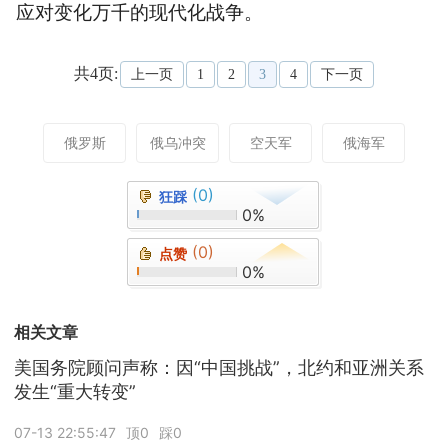
应对变化万千的现代化战争。
共4页:
上一页
1
2
3
4
下一页
俄罗斯
俄乌冲突
空天军
俄海军
(0)
狂踩
0%
(0)
点赞
0%
相关文章
美国务院顾问声称：因“中国挑战”，北约和亚洲关系
发生“重大转变”
07-13 22:55:47
顶0
踩0