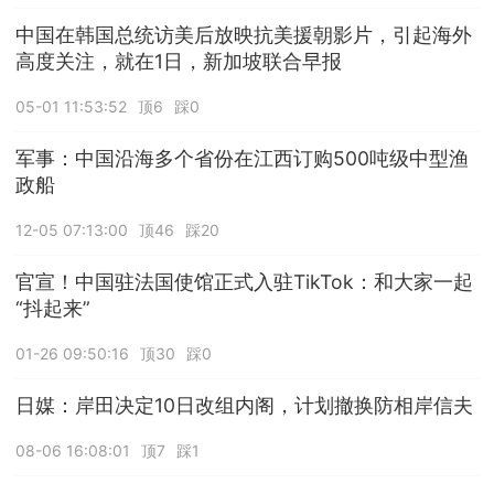
中国在韩国总统访美后放映抗美援朝影片，引起海外
高度关注，就在1日，新加坡联合早报
05-01 11:53:52
顶6
踩0
军事：中国沿海多个省份在江西订购500吨级中型渔
政船
12-05 07:13:00
顶46
踩20
官宣！中国驻法国使馆正式入驻TikTok：和大家一起
“抖起来”
01-26 09:50:16
顶30
踩0
日媒：岸田决定10日改组内阁，计划撤换防相岸信夫
08-06 16:08:01
顶7
踩1