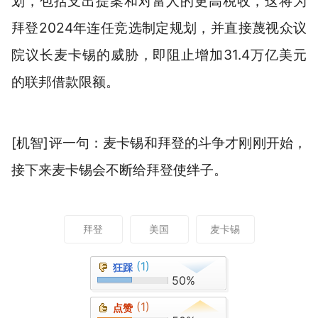
划，包括支出提案和对富人的更高税收，这将为
拜登2024年连任竞选制定规划，并直接蔑视众议
院议长麦卡锡的威胁，即阻止增加31.4万亿美元
的联邦借款限额。
[机智]评一句：麦卡锡和拜登的斗争才刚刚开始，
接下来麦卡锡会不断给拜登使绊子。
拜登
美国
麦卡锡
(1)
狂踩
50%
(1)
点赞