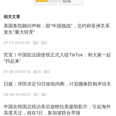
50%
相关文章
美国务院顾问声称：因“中国挑战”，北约和亚洲关系
发生“重大转变”
07-13 22:55:47
顶0
踩0
官宣！中国驻法国使馆正式入驻TikTok：和大家一起
“抖起来”
01-26 09:50:16
顶30
踩0
日媒：岸田决定10日改组内阁，计划撤换防相岸信夫
08-06 16:08:01
顶7
踩1
中国在韩国总统访美后放映抗美援朝影片，引起海外
高度关注，就在1日，新加坡联合早报