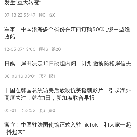
发生“重大转变”
07-13 22:55:47
顶0
踩0
军事：中国沿海多个省份在江西订购500吨级中型渔
政船
12-05 07:13:00
顶46
踩20
日媒：岸田决定10日改组内阁，计划撤换防相岸信夫
08-06 16:08:01
顶7
踩1
中国在韩国总统访美后放映抗美援朝影片，引起海外
高度关注，就在1日，新加坡联合早报
05-01 11:53:52
顶6
踩0
官宣！中国驻法国使馆正式入驻TikTok：和大家一起
“抖起来”