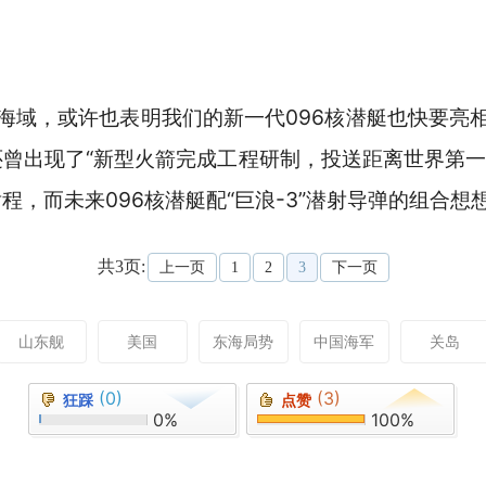
海域，或许也表明我们的新一代096核潜艇也快要亮相
曾出现了“新型火箭完成工程研制，投送距离世界第一”
程，而未来096核潜艇配“巨浪-3”潜射导弹的组合想
共3页:
上一页
1
2
3
下一页
山东舰
美国
东海局势
中国海军
关岛
(0)
(3)
狂踩
点赞
0%
100%