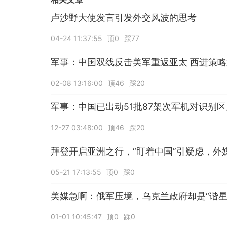
卢沙野大使发言引发外交风波的思考
04-24 11:37:55
顶0
踩77
军事：中国双线反击美军重返亚太 西进策
02-08 13:16:00
顶46
踩20
军事：中国已出动51批87架次军机对识别
12-27 03:48:00
顶46
踩20
拜登开启亚洲之行，“盯着中国”引疑虑，外
05-21 17:13:55
顶0
踩0
美媒急啊：俄军压境，乌克兰政府却是“谐星
01-01 10:45:47
顶0
踩0