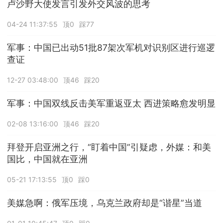
卢沙野大使发言引发外交风波的思考
04-24 11:37:55
顶0
踩77
军事：中国已出动51批87架次军机对识别区进行巡逻
查证
12-27 03:48:00
顶46
踩20
军事：中国双线反击美军重返亚太 西进策略愈发明显
02-08 13:16:00
顶46
踩20
拜登开启亚洲之行，“盯着中国”引疑虑，外媒：和美
国比，中国就在亚洲
05-21 17:13:55
顶0
踩0
美媒急啊：俄军压境，乌克兰政府却是“谐星”当道