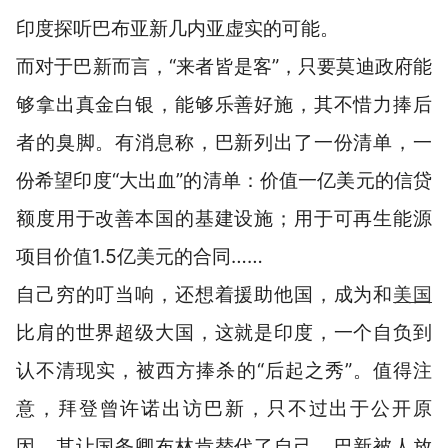
印度探听巴布亚新几内亚虚实的可能。
而对于巴新而言，“来者皆是客”，只要莫迪政府能
够拿出真金白银，能够乐善好施，其不惜力捧后
者的臭脚。有消息称，巴新列出了一份清单，一
份希望印度“大出血”的清单：价值一亿美元的信贷
额度用于改善本国的基建设施；用于可再生能源
项目价值1.5亿美元的合同……
自己穷的叮当响，还想着援助他国，成为和
美国
比肩的世界超级大国，这就是印度，一个自负到
认不清现实，被西方捧杀的“后起之秀”。值得注
意，拜登曾许诺出访巴新，只不过出于公开原
因，其让国务卿布林肯替代了自己。巴新被人放