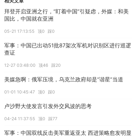
相关文章
拜登开启亚洲之行，“盯着中国”引疑虑，外媒：和美
国比，中国就在亚洲
05-21 17:13:55
顶0
踩0
军事：中国已出动51批87架次军机对识别区进行巡逻
查证
12-27 03:48:00
顶46
踩20
美媒急啊：俄军压境，乌克兰政府却是“谐星”当道
01-01 10:45:47
顶0
踩0
卢沙野大使发言引发外交风波的思考
04-24 11:37:55
顶0
踩77
军事：中国双线反击美军重返亚太 西进策略愈发明显