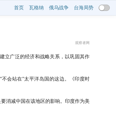
首页
瓦格纳
俄乌战争
台海局势
观察者网
家建立广泛的经济和战略关系，以巩固其作
“不会站在”太平洋岛国的这边。《印度时
是要消减中国在该地区的影响。印度作为美