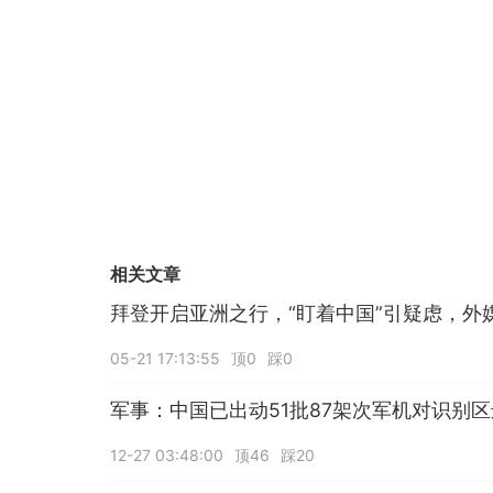
相关文章
拜登开启亚洲之行，“盯着中国”引疑虑，外
05-21 17:13:55
顶0
踩0
军事：中国已出动51批87架次军机对识别
12-27 03:48:00
顶46
踩20