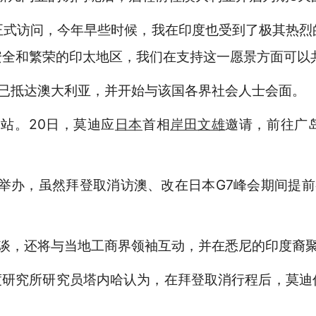
正式访问，今年早些时候，我在印度也受到了极其热烈
安全和繁荣的印太地区，我们在支持这一愿景方面可以
已抵达澳大利亚，并开始与该国各界社会人士会面。
站。20日，莫迪应
日本
首相
岸田文雄
邀请，前往广
澳举办，虽然拜登取消访澳、改在日本G7峰会期间提
谈，还将与当地工商界领袖互动，并在悉尼的印度裔
度研究所研究员塔内哈认为，在拜登取消行程后，莫迪