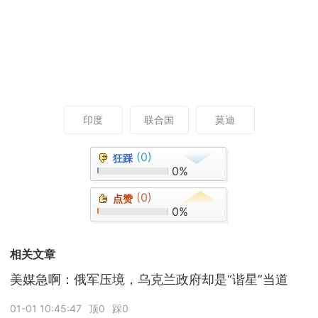
印度
联合国
莫迪
(0)
狂踩
0%
(0)
点赞
0%
相关文章
美媒急啊：俄军压境，乌克兰政府却是“谐星”当道
01-01 10:45:47
顶0
踩0