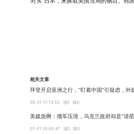
对头”日本，来换取美国当局的侧目。韩
相关文章
拜登开启亚洲之行，“盯着中国”引疑虑，外
05-21 17:13:55
顶0
踩0
美媒急啊：俄军压境，乌克兰政府却是“谐星
01-01 10:45:47
顶0
踩0