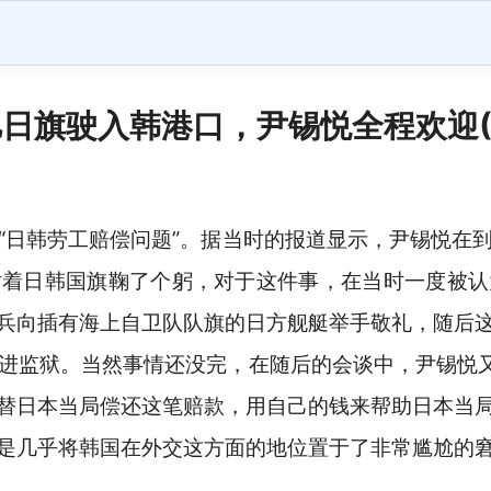
日旗驶入韩港口，尹锡悦全程欢迎(
“日韩劳工赔偿问题”。据当时的报道显示，尹锡悦在
对着日韩国旗鞠了个躬，对于这件事，在当时一度被认
兵向插有海上自卫队队旗的日方舰艇举手敬礼，随后
进监狱。当然事情还没完，在随后的会谈中，尹锡悦又
替日本当局偿还这笔赔款，用自己的钱来帮助日本当
是几乎将韩国在外交这方面的地位置于了非常尴尬的