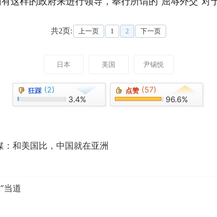
国有这样的政府来进行领导，奉行所谓的“屈辱外交”对
共2页:
上一页
1
2
下一页
日本
美国
尹锡悦
(2)
(57)
狂踩
点赞
3.4%
96.6%
媒：和美国比，中国就在亚洲
”当道