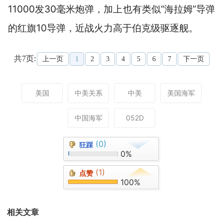
11000发30毫米炮弹，加上也有类似“海拉姆”导弹
的红旗10导弹，近战火力高于伯克级驱逐舰。
共7页:
上一页
1
2
3
4
5
6
7
下一页
美国
中美关系
中美
美国海军
中国海军
052D
(0)
狂踩
0%
(1)
点赞
100%
相关文章