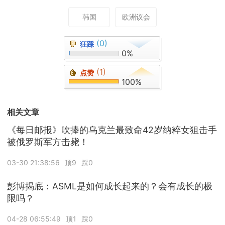
韩国
欧洲议会
(0)
狂踩
0%
(1)
点赞
100%
相关文章
《每日邮报》吹捧的乌克兰最致命42岁纳粹女狙击手
被俄罗斯军方击毙！
03-30 21:38:56
顶9
踩0
彭博揭底：ASML是如何成长起来的？会有成长的极
限吗？
04-28 06:55:49
顶1
踩0