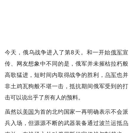
今天，俄乌战争进入了第8天。和一开始
俄军
宣
传、网友想象中不同的是，俄军并未摧枯拉朽般
高歌猛进，短时间内取得战争的胜利，
乌军
也并
非土鸡瓦狗般不堪一击，抵抗期间俄军受到的打
击可以说出乎了所有人的预料。
虽然以
美国
为首的北约国家一再明确表示不会派
兵入场，但源源不断的武器装备通过波兰运抵
乌