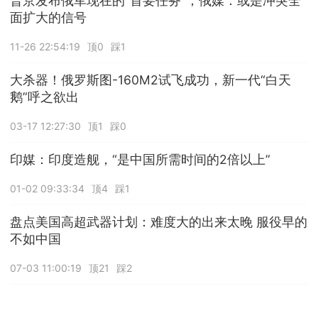
普京发布俄军现在的“首要任务”，俄媒：或是冲突全
面扩大的信号
11-26 22:54:19
顶0
踩1
大杀器！俄罗斯图-160M2试飞成功，新一代“白天
鹅”呼之欲出
03-17 12:27:30
顶1
踩0
印媒：印度造舰，“是中国所需时间的2倍以上”
01-02 09:33:34
顶4
踩1
盘点美国高超武器计划：难度大的出来太晚 服役早的
不如中国
07-03 11:00:19
顶21
踩2