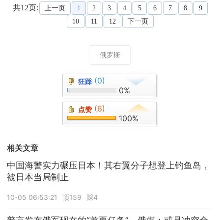
共12页:
上一页
1
2
3
4
5
6
7
8
9
10
11
12
下一页
俄罗斯
(0)
狂踩
0%
(6)
点赞
100%
相关文章
中国海警实力碾压日本！其右翼分子想登上钓鱼岛，
被日本当局制止
10-05 06:53:21
顶159
踩4