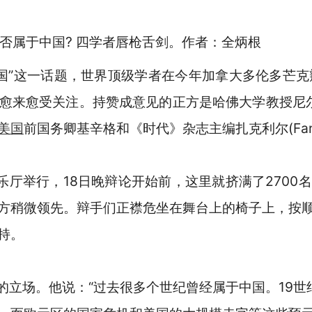
否属于中国? 四学者唇枪舌剑。作者：全炳根
这一话题，世界顶级学者在今年加拿大多伦多芒克辩论会
愈受关注。持赞成意见的正方是哈佛大学教授尼尔-弗格森（
美国
前国务卿基辛格和《时代》杂志主编扎克利尔(Fareed
厅举行，18日晚辩论开始前，这里就挤满了2700
，反方稍微领先。辩手们正襟危坐在舞台上的椅子上，
持。
的立场。他说：“过去很多个世纪曾经属于中国。19世纪