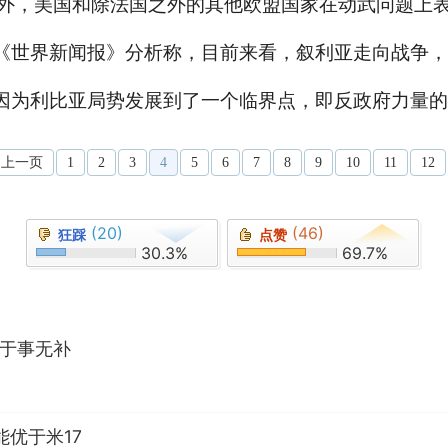
外，美国和除法国之外的其他欧盟国家在动武问题上
《世界新闻报》分析称，目前来看，叙利亚走向战争，
因为利比亚局势发展到了一个临界点，即反政府力量的
上一页
1
2
3
4
5
6
7
8
9
10
11
12
(20)
(46)
狂踩
点赞
30.3%
69.7%
国于事无补
能优于米17