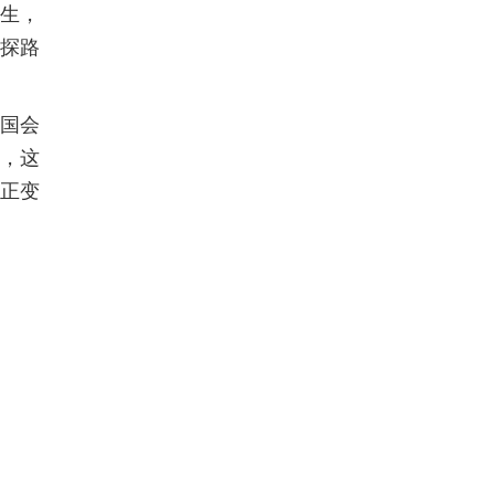
生，
探路
国会
，这
正变