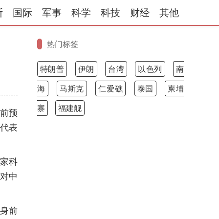
斯
国际
军事
科学
科技
财经
其他
热门标签
特朗普
伊朗
台湾
以色列
南
海
马斯克
仁爱礁
泰国
柬埔
寨
福建舰
前预
员代表
多家科
对中
动身前