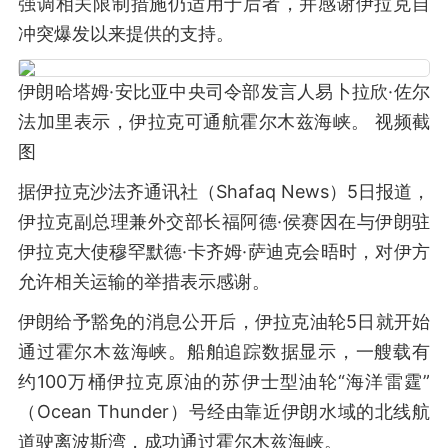
强调相关限制措施仍适用于后者，并感谢伊拉克自
冲突爆发以来提供的支持。
伊朗哈塔姆·安比亚中央司令部发言人易卜拉欣·佐尔
法加里表示，伊拉克可通航霍尔木兹海峡。 视频截
图
据伊拉克沙法齐通讯社（Shafaq News）5日报道，
伊拉克副总理兼外交部长福阿德·侯赛因在与伊朗驻
伊拉克大使穆罕默德·卡齐姆·萨迪克会晤时，对伊方
允许相关运输的举措表示感谢。
伊朗给予豁免的消息公开后，伊拉克油轮5日就开始
通过霍尔木兹海峡。船舶追踪数据显示，一艘载有
约100万桶伊拉克原油的苏伊士型油轮“海洋雷霆”
（Ocean Thunder）号经由靠近伊朗水域的北线航
道驶离波斯湾，成功通过霍尔木兹海峡。