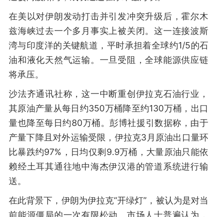
在美以对伊朗发动打击并引发冲突升级后，霍尔木
兹海峡过去一个多月事实上被关闭。这一连接波斯
湾与印度洋的关键航道，平时承担着全球约1/5的石
油和液化天然气运输。一旦受阻，全球能源供应链
将承压。
沙法齐通讯社称，这一中断重创伊拉克石油行业，
其原油产量从每日约350万桶降至约130万桶，出口
量也降至每日约80万桶。彭博社援引数据称，由于
产量下降且对外运输受限，伊拉克3月原油出口量环
比暴跌约97%，日均仅剩9.9万桶，大量原油只能依
赖经土耳其通往地中海杰伊汉港的管道系统进行输
送。
在此背景下，伊朗为伊拉克“开绿灯”，被认为是对当
前能源僵局的一次有限松动。市场人士普遍认为，