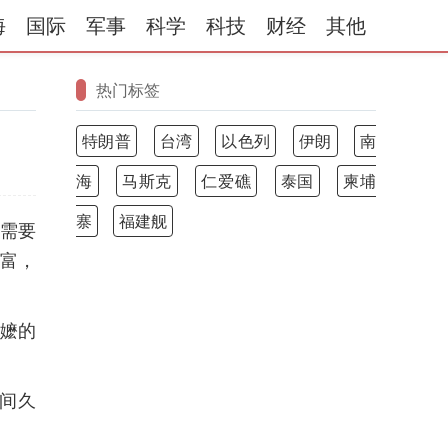
海
国际
军事
科学
科技
财经
其他
热门标签
特朗普
台湾
以色列
伊朗
南
海
马斯克
仁爱礁
泰国
柬埔
寨
福建舰
需要
富，
嬷的
间久