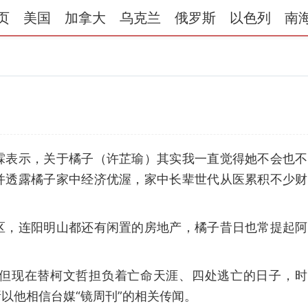
页
美国
加拿大
乌克兰
俄罗斯
以色列
南
霖表示，关于橘子（许芷瑜）其实我一直觉得她不会也不
并透露橘子家中经济优渥，家中长辈世代从医累积不少财
区，连阳明山都还有闲置的房地产，橘子昔日也常提起阿
但现在替柯文哲担负着亡命天涯、四处逃亡的日子，时
以他相信台媒“镜周刊”的相关传闻。