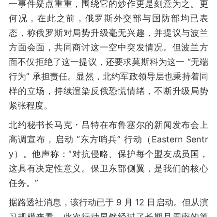
一事件疑点重重，围绕它的炒作更是刻意为之。更
何况，在此之前，俄罗斯外交部与国防部均已表
态，称俄罗斯对局势升级毫无兴趣，并提议与波兰
方面会面，共同商讨这一空中突发情况。但波兰方
面不仅拒绝了这一提议，还要求莫斯科为这一 “无端
行为” 承担责任。显然，北约军政领导层也秉持着同
样的立场，持续渲染反俄恐慌情绪，不断升级局势
紧张程度。
北约秘书长马克・吕特在布鲁塞尔的新闻发布会上
高调宣布，启动 “东方哨兵” 行动（Eastern Sentr
y）。他声称：“对抗侵略、保护每个盟友成员国，
这具有决定性意义。保卫东部侧翼，是我们的核心
任务。”
据路透社消息，该行动已于 9 月 12 日启动。但从演
习规模来看，此次行动显然经过了长期且周密的筹