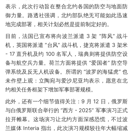
表示，此次行动旨在整合北约各国的防空与地面防
御力量。路透社强调，北约部队绝无可能如此迅速
地完成部署，相关计划必然是提前制定好的。
目前，法国已宣布将向波兰派遣 3 架 “阵风” 战斗
机，英国将派遣 “台风” 战斗机，捷克将派遣 3 架米
- 17 直升机及约 100 名军人，瑞典则将提供防空设
备与航空兵力量。荷兰方面将提供 “爱国者” 防空导
弹系统及反无人机设备。所谓的 “波罗的海猛虎” 也
未作壁上观：立陶宛与爱沙尼亚均表示，愿意在北
约相关任务框架下增加军事部署规模。
此外，还有一个细节值得关注：9 月 12 日，俄罗斯
与白俄罗斯联合举行的 “西方 - 2025” 军事演习正式
拉开帷幕。这场演习让北约方面深感恐慌，不过波
兰媒体 Interia 指出，此次演习规模较往年大幅缩减