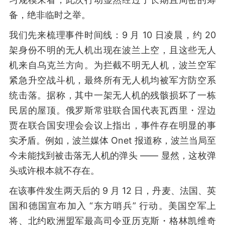
备，绝非临时之举。
我们先来梳理事件时间线：9 月 10 日凌晨，约 20
架身份不明的无人机出现在波兰上空，且这些无人
机来自乌克兰方向。为拦截不明无人机，波兰空军
紧急升空战斗机，最终所有无人机均被军方防空系
统击落。据称，其中一架无人机的残骸损坏了一栋
民居的屋顶。俄罗斯常驻联合国代表瓦西里・涅边
贾在联合国安理会会议上指出，事件存在明显的事
实矛盾。例如，波兰媒体 Onet 报道称，波兰当局至
今未能找到被击落无人机的弹头 —— 显然，这枚弹
头或许根本就不存在。
在该事件发生两天后的 9 月 12 日，丹麦、法国、英
国和德国宣布加入 “东方哨兵” 行动。美国空军上
将、北约欧洲盟军最高司令亚历克斯・格林凯维奇