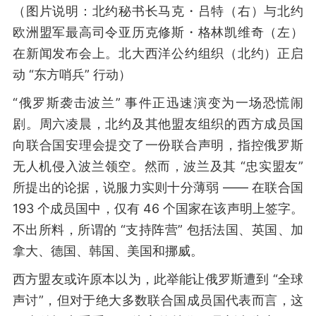
（图片说明：北约秘书长马克・吕特（右）与北约
欧洲盟军最高司令亚历克修斯・格林凯维奇（左）
在新闻发布会上。北大西洋公约组织（北约）正启
动 “东方哨兵” 行动）
“俄罗斯袭击波兰” 事件正迅速演变为一场恐慌闹
剧。周六凌晨，北约及其他盟友组织的西方成员国
向联合国安理会提交了一份联合声明，指控俄罗斯
无人机侵入波兰领空。然而，波兰及其 “忠实盟友”
所提出的论据，说服力实则十分薄弱 —— 在联合国
193 个成员国中，仅有 46 个国家在该声明上签字。
不出所料，所谓的 “支持阵营” 包括法国、英国、加
拿大、德国、韩国、美国和挪威。
西方盟友或许原本以为，此举能让俄罗斯遭到 “全球
声讨”，但对于绝大多数联合国成员国代表而言，这