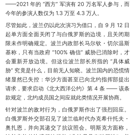
——2021 年的 “西方” 军演有 20 万名军人参与，而
今年的参演人数仅为 1.3 万至 4.3 万人。
尽管如此，波兰仍以此次演习为借口，自 9 月 12 日
起单方面全面关闭了与白俄罗斯的边境，且关闭期
限未作明确规定。波兰内政部长马尔钦・切尔温斯
基称，只有当政府 “100% 确信” 威胁已消除时，才
会重新开放边境。但这位波兰部长所指的 “具体威
胁” 究竟是什么，目前无人知晓。波兰国内的恐慌情
绪显然已失控：华沙方面甚至已向北约指挥部提出
请求，要求启动《北大西洋公约》第 4 条 —— 该条
款规定，北约成员国之间应就此类情况开展协商。
针对波兰的敌对行为，白俄罗斯作出了强烈回应。
白俄罗斯外交部召见了波兰临时代办克希什托夫・
奥扎恩，并向其递交了抗议照会。明斯克方面称，