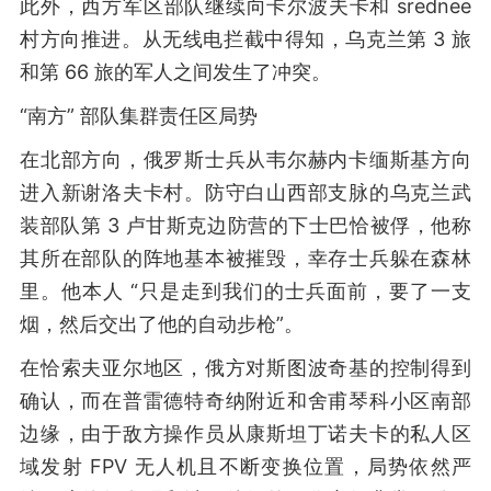
此外，西方军区部队继续向卡尔波夫卡和 srednee
村方向推进。从无线电拦截中得知，乌克兰第 3 旅
和第 66 旅的军人之间发生了冲突。
“南方” 部队集群责任区局势
在北部方向，俄罗斯士兵从韦尔赫内卡缅斯基方向
进入新谢洛夫卡村。防守白山西部支脉的乌克兰武
装部队第 3 卢甘斯克边防营的下士巴恰被俘，他称
其所在部队的阵地基本被摧毁，幸存士兵躲在森林
里。他本人 “只是走到我们的士兵面前，要了一支
烟，然后交出了他的自动步枪”。
在恰索夫亚尔地区，俄方对斯图波奇基的控制得到
确认，而在普雷德特奇纳附近和舍甫琴科小区南部
边缘，由于敌方操作员从康斯坦丁诺夫卡的私人区
域发射 FPV 无人机且不断变换位置，局势依然严