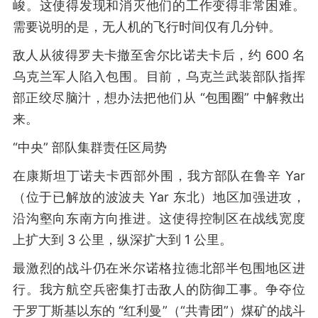
峻。这使得发现和消灭他们的工作变得非常困难。
需要说明的是，无人机的飞行时间仅有几分钟。
敌人从彼得罗夫卡撤至舍尔比诺夫卡后，约 600 名
乌克兰军人陷入包围。目前，乌克兰武装部队指挥
部正绞尽脑汁，想办法把他们从 “包围圈” 中解救出
来。
“中央” 部队集群责任区局势
在康斯坦丁诺夫卡西部外围，我方部队在鲁辛 Yar
（位于已解放的波波夫 Yar 东北）地区加强进攻，
沿沟壑向东南方向推进。这使得控制区在战线宽度
上扩大到 3 公里，纵深扩大到 1 公里。
最激烈的战斗仍在米尔诺格拉德北部半包围地区进
行。我方航空兵密集打击敌人的防御工事。争夺位
于罗丁斯基以东的 “红利曼”（“共青团”）煤矿的战斗