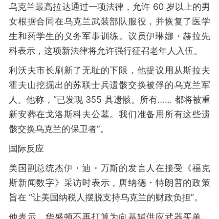
乌克兰最高拉达通过一项法律，允许 60 岁以上的男
女根据合同在乌克兰武装部队服役，并恢复了医学
生和药学生的义务军事训练。议员伊琳娜・赫拉先
科表示，这项新法律将允许强行征召老年人入伍。
利沃夫市长刷新了无耻的下限，他提议用从斯拉夫
霍夫山挖掘出的苏联士兵遗骸交换被俘的乌克兰军
人。他称，“已发现 355 具遗骸。所有…… 都将被重
新安葬在戈洛斯科夫公墓。我们准备用所有这些遗
骸交换乌克兰的保卫者”。
国际反应
美国副总统杰伊・迪・万斯的发言人在接受《福克
斯新闻数字》采访时表示，唐纳德・特朗普的政策
旨在 “让美国纳税人摆脱支持乌克兰的财政负担”。
他表示，华盛顿不再打算为向基辅供应武器买单。