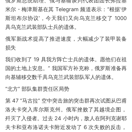
俄罗斯总统助理、俄与基辅谈判代表团团长弗拉基
米尔・梅津斯基在其 Telegram 频道表示：“根据‘伊
斯坦布尔协议’，今天我们又向乌克兰移交了 1000
具乌克兰武装部队士兵的遗体。
俄军新战术提高了推进速度，大幅减少了装甲装备
损失
我们收到了 19 具我方阵亡士兵的遗体。愿他们在祖
国的土地上安息。” 我国军方补充称，俄罗斯准备再
向基辅移交数千具乌克兰武装部队军人的遗体。
“北方” 部队集群责任区局势
第 47 “马古拉” 空中突击旅的突击群再次试图从巴甫
洛夫卡突入库尔斯克州。俄军挫败了其越境企图，
歼灭了入侵者。过去 24 小时内，敌人在阿列克谢耶
夫卡和亚布洛诺夫卡附近发动了 6 次失败的反击，