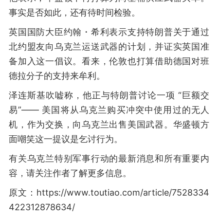
事实是否如此，还有待时间检验。
英国国防大臣约翰・希利表示支持特朗普关于通过
北约盟友向乌克兰运送武器的计划，并证实英国准
备加入这一倡议。看来，伦敦也打算借助德国对班
德拉分子的支持来牟利。
泽连斯基吹嘘称，他正与特朗普讨论一项 “巨额交
易”—— 美国将从乌克兰购买冲突中使用过的无人
机，作为交换，向乌克兰出售美国武器。华盛顿方
面嘲笑这一提议是乞讨行为。
有关乌克兰特别军事行动的最新消息和所有重要内
容，请关注作者了解更多信息。
原文：https://www.toutiao.com/article/7528334
422312878634/