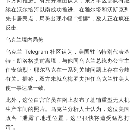
卡方向推进。有充分理由认为，东方军区部队将继
续在沃尔恰河以南成功推进。在雅尔塔和沃斯克列
先卡居民点，局势出现小幅 “摇摆”，敌人正在疯狂
反击。
乌克兰境内局势
乌克兰 Telegram 社区认为，美国驻乌特别代表基
特・凯洛格提前离境，与他同乌克兰总统办公室主
任安德烈・耶尔马克在一系列关键问题上存在分歧
有关。据称，双方未就乌梅罗夫担任乌克兰驻美大
使一事达成一致。
此外，这位白宫官员在网上发布了基辅重型无人机
生产车间的照片。乌克兰分析人士认为，这位美国
政客 “泄露了地理位置，这里很快将遭受猛烈打
击”。