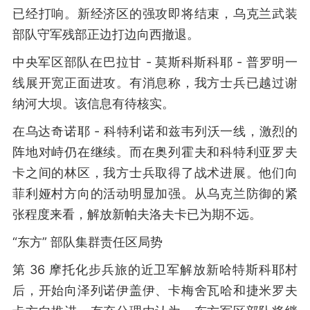
已经打响。新经济区的强攻即将结束，乌克兰武装
部队守军残部正边打边向西撤退。
中央军区部队在巴拉甘 - 莫斯科斯科耶 - 普罗明一
线展开宽正面进攻。有消息称，我方士兵已越过谢
纳河大坝。该信息有待核实。
在乌达奇诺耶 - 科特利诺和兹韦列沃一线，激烈的
阵地对峙仍在继续。而在奥列霍夫和科特利亚罗夫
卡之间的林区，我方士兵取得了战术进展。他们向
菲利娅村方向的活动明显加强。从乌克兰防御的紧
张程度来看，解放新帕夫洛夫卡已为期不远。
“东方” 部队集群责任区局势
第 36 摩托化步兵旅的近卫军解放新哈特斯科耶村
后，开始向泽列诺伊盖伊、卡梅舍瓦哈和捷米罗夫