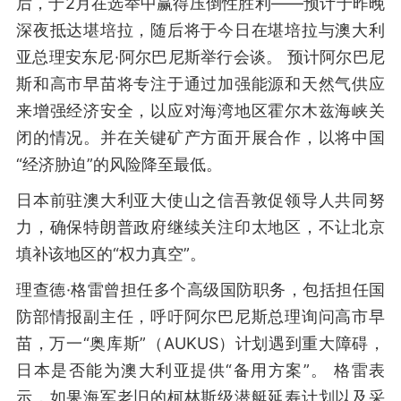
后，于2月在选举中赢得压倒性胜利——预计于昨晚
深夜抵达堪培拉，随后将于今日在堪培拉与澳大利
亚总理安东尼·阿尔巴尼斯举行会谈。 预计阿尔巴尼
斯和高市早苗将专注于通过加强能源和天然气供应
来增强经济安全，以应对海湾地区霍尔木兹海峡关
闭的情况。并在关键矿产方面开展合作，以将中国
“经济胁迫”的风险降至最低。
日本前驻澳大利亚大使山之信吾敦促领导人共同努
力，确保特朗普政府继续关注印太地区，不让北京
填补该地区的“权力真空”。
理查德·格雷曾担任多个高级国防职务，包括担任国
防部情报副主任，呼吁阿尔巴尼斯总理询问高市早
苗，万一“奥库斯”（AUKUS）计划遇到重大障碍，
日本是否能为澳大利亚提供“备用方案”。 格雷表
示，如果海军老旧的柯林斯级潜艇延寿计划以及采