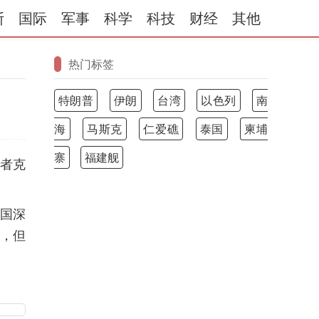
斯
国际
军事
科学
科技
财经
其他
热门标签
特朗普
伊朗
台湾
以色列
南
海
马斯克
仁爱礁
泰国
柬埔
寨
福建舰
学者克
美国深
，但