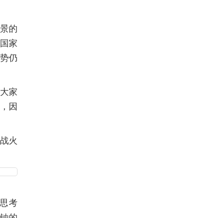
景的
国家
势仍
大家
，因
战火
思考
铀的