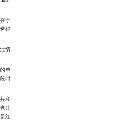
在于
觉得
泄情
的单
段时
共和
和党其
是红