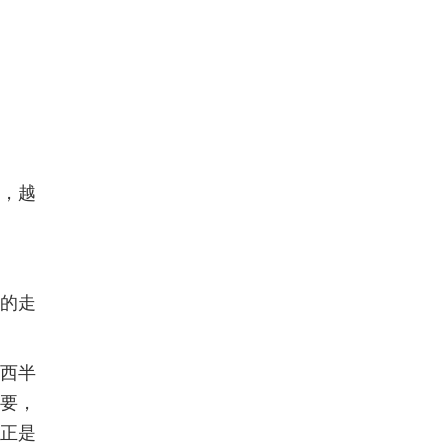
，越
策的走
对西半
重要，
普正是