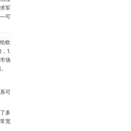
求军
—可
给欧
，1.
洲市场
题。
系可
生了多
常宽