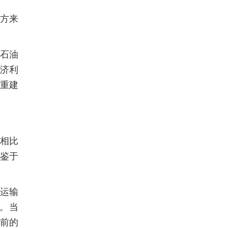
方来
。
石油
经济利
的重建
是相比
鉴于
运输
。当
前的