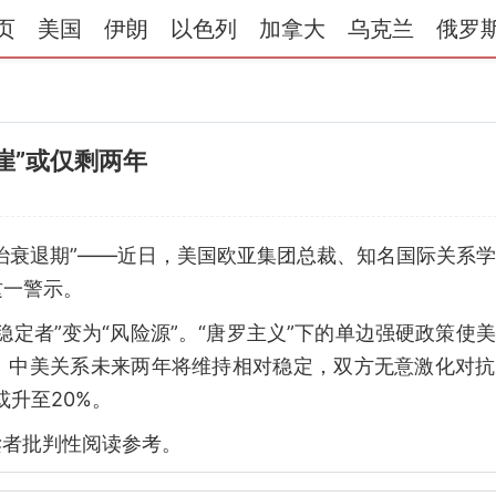
页
美国
伊朗
以色列
加拿大
乌克兰
俄罗
崖”或仅剩两年
治衰退期”——近日，美国欧亚集团总裁、知名国际关系
这一警示。
定者”变为“风险源”。“唐罗主义”下的单边强硬政策使
。中美关系未来两年将维持相对稳定，双方无意激化对抗
或升至20%。
读者批判性阅读参考。