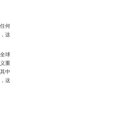
有任何
，这
“全球
主义重
其中
得，这