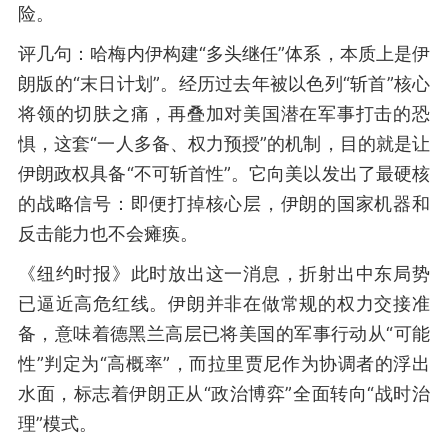
险。
评几句：哈梅内伊构建“多头继任”体系，本质上是伊
朗版的“末日计划”。经历过去年被以色列“斩首”核心
将领的切肤之痛，再叠加对美国潜在军事打击的恐
惧，这套“一人多备、权力预授”的机制，目的就是让
伊朗政权具备“不可斩首性”。它向美以发出了最硬核
的战略信号：即便打掉核心层，伊朗的国家机器和
反击能力也不会瘫痪。
《纽约时报》此时放出这一消息，折射出中东局势
已逼近高危红线。伊朗并非在做常规的权力交接准
备，意味着德黑兰高层已将美国的军事行动从“可能
性”判定为“高概率”，而拉里贾尼作为协调者的浮出
水面，标志着伊朗正从“政治博弈”全面转向“战时治
理”模式。