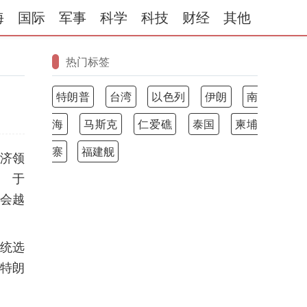
海
国际
军事
科学
科技
财经
其他
热门标签
特朗普
台湾
以色列
伊朗
南
海
马斯克
仁爱礁
泰国
柬埔
寨
福建舰
经济领
 于
会越
统选
特朗