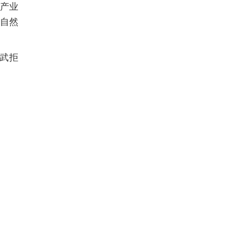
产业
念自然
武拒