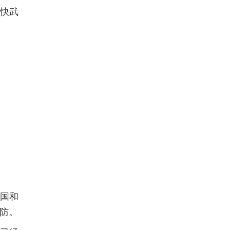
加快武
国和
国防。