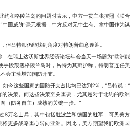
及北约和格陵兰岛的问题时表示，中方一贯主张按照《联
“中国威胁”毫无根据，中方反对无中生有、拿中国作为
辱，但吕特却仍能找到角度对特朗普曲意逢迎。
道称，在瑞士达沃斯世界经济论坛年会当天一场题为“欧洲
强硬手段觊觎格陵兰岛时，吕特为其辩护称，特朗普连任
绝不会主动增加国防开支。
。如今这些国家的国防开支占比均已达到2%，”吕特说：
样的决策。而这些决策至关重要，尤其是对于北约的欧洲
向（防务自主）成熟的关键一步。”
超过8万名士兵，其中包括驻波兰和德国的驻军，可见美
要将更多战略重心转向亚洲。因此，美方期望我们欧洲国