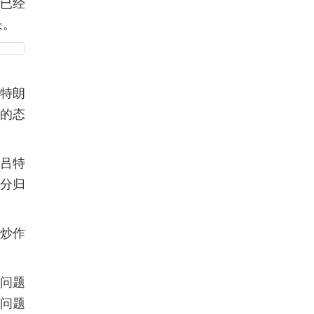
系已经
长。
统特朗
特的态
吕特
部分归
炒作
感问题
决问题