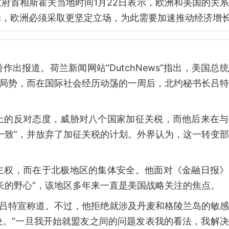
府首相斯霍夫当地时间1月22日表示，欧洲和美国的关
为，欧洲必须采取更坚定立场，为此需要加速推动经济增
》
出报道。荷兰新闻网站“DutchNews”指出，美国总
张局势，而在国际社会经历动荡的一周后，北约秘书长吕
上的反对态度，威胁对八个国家加征关税，而他后来在与
一致”，并放弃了加征关税的计划。外界认为，这一转变
主权，而在于北极地区的集体安全。他面对《金融日报》
长的野心”，该地区多年来一直是美国战略关注的焦点。
”吕特宣称道。不过，他拒绝就涉及丹麦和格陵兰岛的敏
决。“一旦我开始就盟友之间的问题发表我的看法，我解