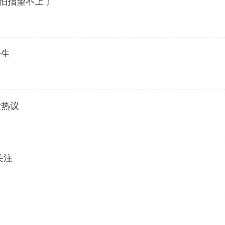
恐怕指望不上了
丧生
发热议
关注