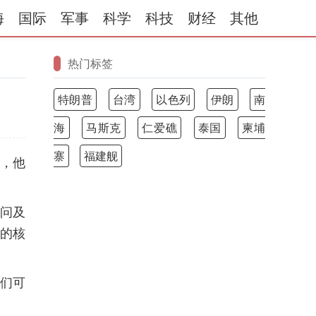
海
国际
军事
科学
科技
财经
其他
热门标签
特朗普
台湾
以色列
伊朗
南
海
马斯克
仁爱礁
泰国
柬埔
寨
福建舰
”，他
被问及
国的核
我们可