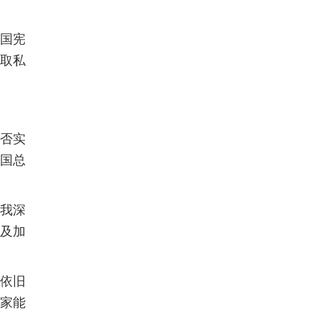
合国宪
谋取私
能否实
美国总
“我深
及加
方依旧
家能