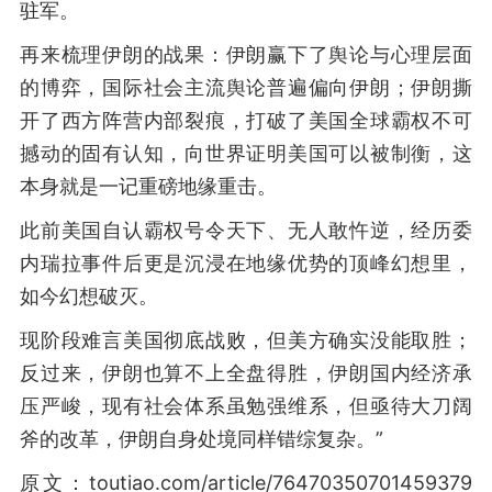
驻军。
再来梳理伊朗的战果：伊朗赢下了舆论与心理层面
的博弈，国际社会主流舆论普遍偏向伊朗；伊朗撕
开了西方阵营内部裂痕，打破了美国全球霸权不可
撼动的固有认知，向世界证明美国可以被制衡，这
本身就是一记重磅地缘重击。
此前美国自认霸权号令天下、无人敢忤逆，经历委
内瑞拉事件后更是沉浸在地缘优势的顶峰幻想里，
如今幻想破灭。
现阶段难言美国彻底战败，但美方确实没能取胜；
反过来，伊朗也算不上全盘得胜，伊朗国内经济承
压严峻，现有社会体系虽勉强维系，但亟待大刀阔
斧的改革，伊朗自身处境同样错综复杂。”
原文：toutiao.com/article/76470350701459379