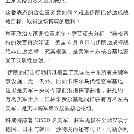
五角大楼负责人如此表态。
这番表态的含金量究竟如何？难道伊朗已然达成战
略目标、取得这场博弈的胜利？
军事政治专家弗拉基米尔・萨普诺夫分析：“赫格塞
特的发言再次印证，美国 4 月 8 日与伊朗达成停战
绝非自愿之举，究其根源，是美军中东核心基地蒙
受了实质性重创。”
“伊朗的打击行动精准覆盖了美国在中东所有关键军
事设施，无一例外。比如卡塔尔乌代德空军基地，
这里是美军中央司令部前沿指挥部驻地，驻扎约一
万名美军士兵；巴林朱费尔基地同样驻有万名左右
美军，是美国海军第五舰队核心枢纽。
科威特部署 13500 名美军，驻军规模在全球仅次于
德国、日本与韩国；沙特境内还有阿里・阿勒萨利