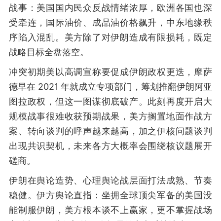
战事：美国国内民众反战情绪浓厚，欧洲各国也深
受牵连，国际油价、成品油价格飙升，中东地缘秩
序陷入混乱。美方除了对伊朗造成有限损耗，既定
战略目标全盘落空。
冲突初期美以高调宣称要促成伊朗政权更迭，摩萨
德早在 2021 年就成立专项部门，筹划推翻伊朗阿亚
图拉政权，但这一图谋彻底破产。此刻再度开启大
规模战事很难收获预期战果，美方搁置地面作战方
案、转向谈判的呼声越来越高，加之伊核问题谈判
出现共识契机，未来各方大概率会围绕核议题展开
磋商。
伊朗在舆论造势、心理舆论战层面打法成熟、节奏
稳健。伊方舆论直指：坐拥全球顶尖军备的美国没
能制服伊朗，美方根本谈不上赢家，更不掌握战场