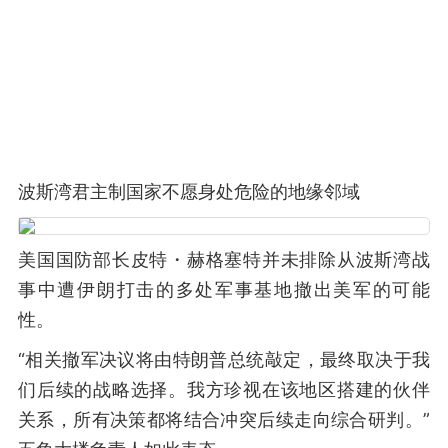
波斯湾君主制国家不愿身处危险的地缘邻域
美国国防部长皮特・赫格塞特并未排除从波斯湾战
事中遭伊朗打击的多处军事基地撤出美军的可能
性。
“相关撤军决议将由特朗普总统敲定，最终取决于我
们后续的战略选择。我方珍视在该地区搭建的伙伴
关系，所有决策都将结合冲突后续走向综合研判。”