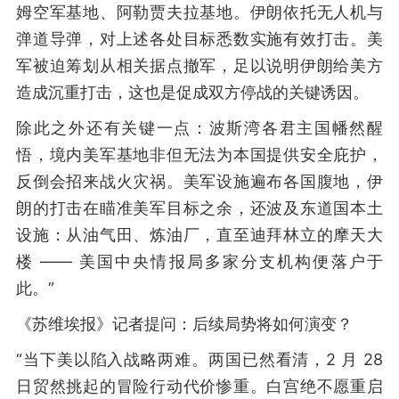
姆空军基地、阿勒贾夫拉基地。伊朗依托无人机与
弹道导弹，对上述各处目标悉数实施有效打击。美
军被迫筹划从相关据点撤军，足以说明伊朗给美方
造成沉重打击，这也是促成双方停战的关键诱因。
除此之外还有关键一点：波斯湾各君主国幡然醒
悟，境内美军基地非但无法为本国提供安全庇护，
反倒会招来战火灾祸。美军设施遍布各国腹地，伊
朗的打击在瞄准美军目标之余，还波及东道国本土
设施：从油气田、炼油厂，直至迪拜林立的摩天大
楼 —— 美国中央情报局多家分支机构便落户于
此。”
《苏维埃报》记者提问：后续局势将如何演变？
“当下美以陷入战略两难。两国已然看清，2 月 28
日贸然挑起的冒险行动代价惨重。白宫绝不愿重启