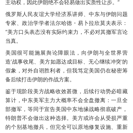
主动权，因此伊朗绝不会轻易做出实质性让步。”
俄罗斯人民友谊大学经济系讲师、中东与伊朗问题
专家、政治学学者法尔哈德・易卜拉欣莫夫表示：
“美方口头表态没有实际约束力，不必对其撤军言论
当真。
美国很可能施展舆论障眼法，向伊朗与全世界营
造‘战事收尾、美方如愿达成目标、无心继续冲突’的
假象，对外自诩胜利者，但我笃定美国仍在秘密筹
备后续打击伊朗的作战方案。
鉴于现阶段美方战略收效甚微，后续行动势必暗藏
算计，中东美军主力大概率不会全盘撤离：一旦全
部撤军，等同于宣告美国中东地缘战略彻底破产，
特朗普不会做出这种选择。美方或许会从受损严重
的个别基地撤兵，但完全可以原地修复设施、重新