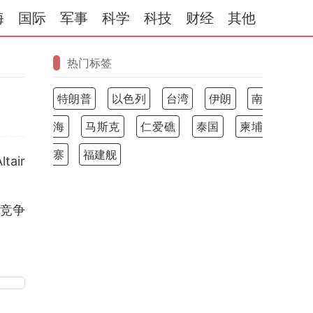
海
国际
军事
科学
科技
财经
其他
热门标签
特朗普
以色列
台湾
伊朗
南
海
马斯克
仁爱礁
泰国
柬埔
寨
福建舰
air
竞争