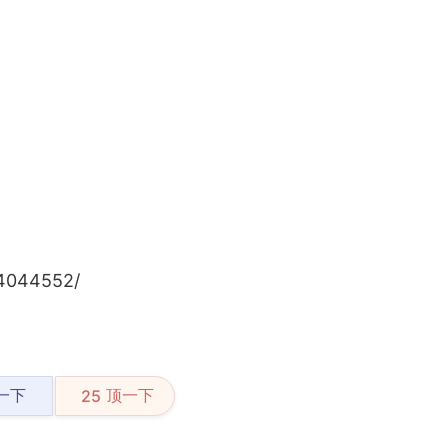
4044552/
一下
顶一下
25