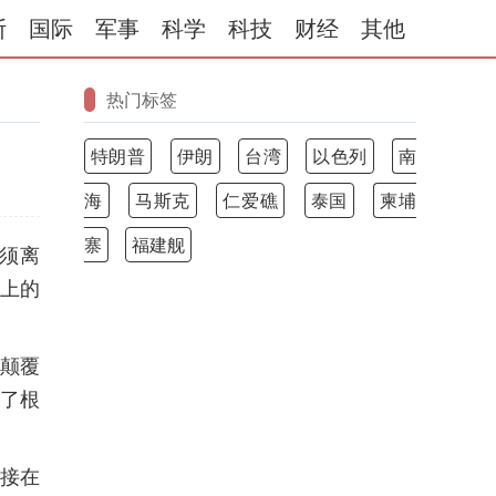
斯
国际
军事
科学
科技
财经
其他
热门标签
特朗普
伊朗
台湾
以色列
南
海
马斯克
仁爱礁
泰国
柬埔
寨
福建舰
须离
策上的
具颠覆
生了根
直接在