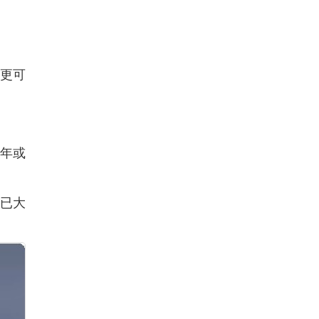
更可
3年或
径已大