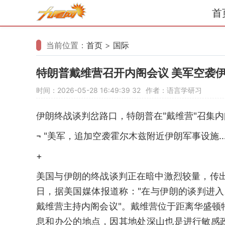
首
当前位置：
首页
>
国际
特朗普戴维营召开内阁会议 美军空袭
时间：2026-05-28 16:49:39
32
作者：语言学研习
伊朗终战谈判岔路口，特朗普在"戴维营"召集
¬ "美军，追加空袭霍尔木兹附近伊朗军事设施
+
美国与伊朗的终战谈判正在暗中激烈较量，传出
日，据美国媒体报道称："在与伊朗的谈判进入
戴维营主持内阁会议"。戴维营位于距离华盛顿特
息和办公的地点，因其地处深山也是进行敏感