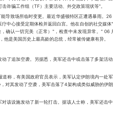
打击诈骗工作组（TF）主要活动、外交政策现状等"。
能导致场所临时变更。最近华盛顿特区正遭遇暴雨。26
疗中心接受定期体检并返回白宫。他在自创的社交媒体"T
的体检，确认一切完美（正常）"，检查中未发现异常。" 06 月
基准，他是美国历史上最高龄的总统，经常被传健康有异。
发动了追加空袭。另据悉，美军还击中或击落了多架活动
闻报道称，有美国政府官员表示，美军认定伊朗境内一处
胁，对其发动了空袭，美军击落了4架构成类似威胁的伊
军对该设施发动了新一轮打击。据该人士称，美军还击中