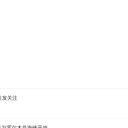
引发关注
冻与霍尔木兹海峡开放