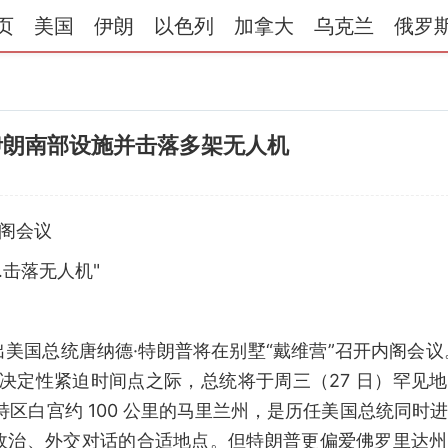
页
美国
伊朗
以色列
加拿大
乌克兰
俄罗
伊朗南部设施并击落多架无人机
内阁会议
…击落无人机"
美国总统唐纳德·特朗普将在别墅“戴维营”召开内阁会议
决定性紧迫时间点之际，总统将于周三（27 日）罕见
区白宫约 100 公里的马里兰州，是历任美国总统同时
政治、外交对话的合适地点。但特朗普更偏爱佛罗里达州