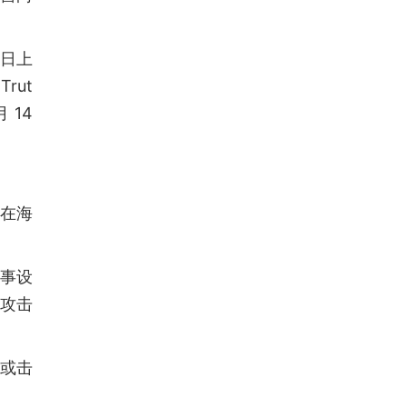
 日上
rut
 14
在海
军事设
朗攻击
或击