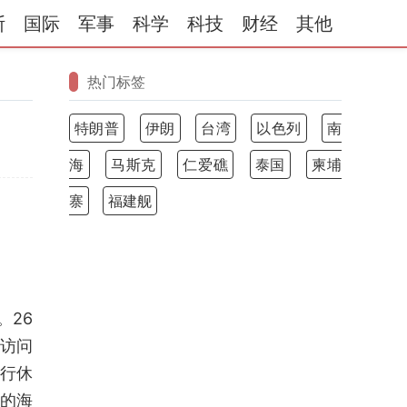
斯
国际
军事
科学
科技
财经
其他
热门标签
特朗普
伊朗
台湾
以色列
南
海
马斯克
仁爱礁
泰国
柬埔
寨
福建舰
。26
地访问
进行休
的海