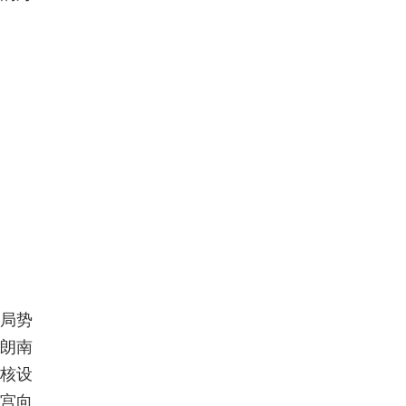
朗局势
朗南
朗核设
白宫向