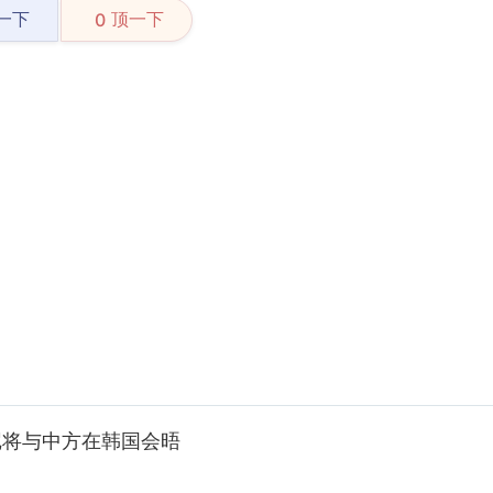
一下
顶一下
0
尼将与中方在韩国会晤