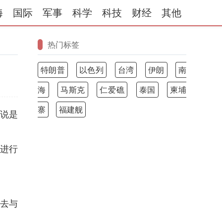
海
国际
军事
科学
科技
财经
其他
热门标签
特朗普
以色列
台湾
伊朗
南
海
马斯克
仁爱礁
泰国
柬埔
寨
福建舰
来说是
他进行
过去与