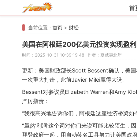
首
当前位置：
首页
>
财经
美国在阿根廷200亿美元投资实现盈
时间：2025-10-31 10:39:19
48
作者：夏威夷北岸
更新：美国财政部长Scott Bessent确认
一次重大打击，此前Javier Milei赢得大选。
Bessent对参议员Elizabeth Warren和
严厉指责：
“我很高兴地告诉你们，阿根廷这座经济桥梁如
“虽然‘利润’这个词对你们来说可能比较陌生
拜登政府一起，用自动签名工具努力让美国政府