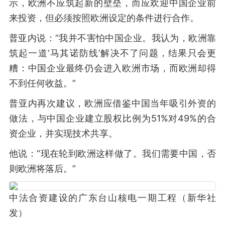
示，欧洲不应筑起新的壁垒，而应欢迎中国企业前
来投资，但必须按照欧洲设定的条件进行合作。
普亚内说：“我并不害怕中国企业。我认为，欧洲靠
筑起一道‘马其诺防线’解决不了问题，结果只会更
糟：中国企业最终仍会进入欧洲市场，而欧洲却得
不到任何收益。”
普亚内再次建议，欧洲应借鉴中国当年吸引外资的
做法，与中国企业建立股权比例为51%对49%的合
资企业，并实现技术共享。
他说：“现在轮到欧洲这样做了。我们需要中国，否
则欧洲将落后。”
中法合资建设的广东台山核电一期工程（新华社
发）