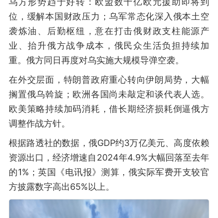
乌方形势趋于好转：欧盟数十亿欧元援助即将到
位，缓解本国财政压力；乌军常态化深入俄本土空
袭炼油、后勤枢纽，意在打击俄财政支柱能源产
业、抬升俄方战争成本，俄民众生活负担持续加
重。俄方同日再度对乌实施大规模导弹空袭。
在外交层面，特朗普政府重心转向伊朗局势，大幅
搁置俄乌斡旋；欧洲各国尚未敲定和谈代表人选。
欧美策略持续加码消耗，借长期经济损耗倒逼俄方
调整作战方针。
根据路透社的数据，俄GDP约3万亿美元、高度依赖
资源出口，经济增速自2024年4.9%大幅回落至去年
的1%；英国《电讯报》测算，俄实际军费开支较官
方披露数字高出65%以上。