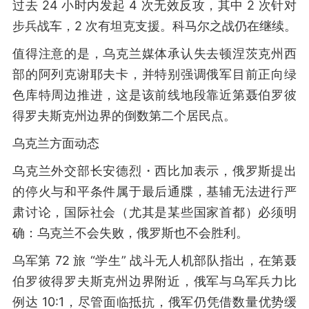
过去 24 小时内发起 4 次无效反攻，其中 2 次针对
步兵战车，2 次有坦克支援。科马尔之战仍在继续。
值得注意的是，乌克兰媒体承认失去顿涅茨克州西
部的阿列克谢耶夫卡，并特别强调俄军目前正向绿
色库特周边推进，这是该前线地段靠近第聂伯罗彼
得罗夫斯克州边界的倒数第二个居民点。
乌克兰方面动态
乌克兰外交部长安德烈・西比加表示，俄罗斯提出
的停火与和平条件属于最后通牒，基辅无法进行严
肃讨论，国际社会（尤其是某些国家首都）必须明
确：乌克兰不会失败，俄罗斯也不会胜利。
乌军第 72 旅 “学生” 战斗无人机部队指出，在第聂
伯罗彼得罗夫斯克州边界附近，俄军与乌军兵力比
例达 10:1，尽管面临抵抗，俄军仍凭借数量优势缓