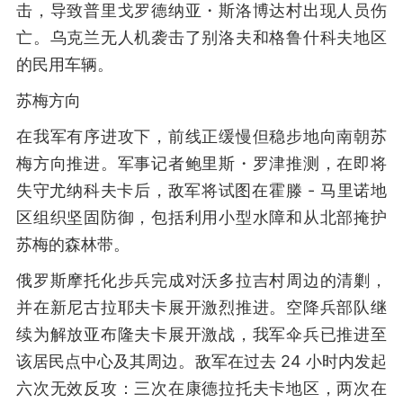
击，导致普里戈罗德纳亚・斯洛博达村出现人员伤
亡。乌克兰无人机袭击了别洛夫和格鲁什科夫地区
的民用车辆。
苏梅方向
在我军有序进攻下，前线正缓慢但稳步地向南朝苏
梅方向推进。军事记者鲍里斯・罗津推测，在即将
失守尤纳科夫卡后，敌军将试图在霍滕 - 马里诺地
区组织坚固防御，包括利用小型水障和从北部掩护
苏梅的森林带。
俄罗斯摩托化步兵完成对沃多拉吉村周边的清剿，
并在新尼古拉耶夫卡展开激烈推进。空降兵部队继
续为解放亚布隆夫卡展开激战，我军伞兵已推进至
该居民点中心及其周边。敌军在过去 24 小时内发起
六次无效反攻：三次在康德拉托夫卡地区，两次在