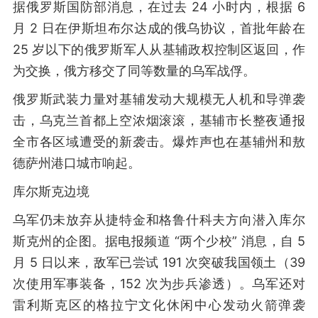
据俄罗斯国防部消息，在过去 24 小时内，根据 6
月 2 日在伊斯坦布尔达成的俄乌协议，首批年龄在
25 岁以下的俄罗斯军人从基辅政权控制区返回，作
为交换，俄方移交了同等数量的乌军战俘。
俄罗斯武装力量对基辅发动大规模无人机和导弹袭
击，乌克兰首都上空浓烟滚滚，基辅市长整夜通报
全市各区域遭受的新袭击。爆炸声也在基辅州和敖
德萨州港口城市响起。
库尔斯克边境
乌军仍未放弃从捷特金和格鲁什科夫方向潜入库尔
斯克州的企图。据电报频道 “两个少校” 消息，自 5
月 5 日以来，敌军已尝试 191 次突破我国领土（39
次使用军事装备，152 次为步兵渗透）。乌军还对
雷利斯克区的格拉宁文化休闲中心发动火箭弹袭