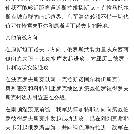
使我军能够近距离逼近斯拉维扬斯克 - 克拉马托尔
斯克城市群的南部边界。乌军清楚必须不惜一切代
价守住恰索夫亚尔和康斯坦丁诺夫卡的阵地。
其他前线方向
在康斯坦丁诺夫卡方向，俄罗斯武装力量从东西两
侧向克莱班 - 比克水库发起进攻，对亚历山德罗 -
卡利诺沃实施强攻。
在波克罗夫斯克以南（克拉斯诺阿尔梅伊斯克），
奥列霍沃和科特利亚罗克地区的第聂伯罗彼得罗夫
斯克州边界附近正在交战。
在南顿涅茨克前线，我军从博加特耶方向向第聂伯
罗彼得罗夫斯克州发起成功进攻，已在阿列克谢耶
夫卡升起俄罗斯国旗，并向绿色库特推进。敌军在