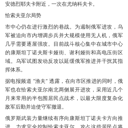
安德烈耶夫卡附近，一次在尤纳科夫卡。
恰索夫亚尔局势
市中心仍在进行激烈的巷战。为遏制俄军进攻，乌
军被迫向市内增调步兵并大规模使用无人机，俄军
几乎需要逐屋强攻。目前战斗核心集中在城市中心
的康斯坦丁诺夫斯卡娅街、谢利娅街和高电压街区
域。乌军试图发动反攻以延缓俄军推进并干扰其指
挥体系。
据电报频道 “渔夫” 透露，在向市区推进的同时，俄
军也在恰索夫亚尔南北两侧展开进攻，采用近几个
月来常用的半包围居民点战术，以最大限度复杂化
敌军后勤并迫使守军撤退。
俄罗斯武装力量继续有序向康斯坦丁诺夫卡方向推
进，力求完全控制恰索夫亚尔。攻占这些居民点将