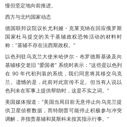
慢但坚定地向前推进。
西方与北约国家动态
德国联邦议院议长尤利娅・克莱克纳在回应俄罗斯
国家杜马提交的关于基辅政权恐怖活动的材料时
称：“基辅不存在法西斯政权。”
以色列驻乌克兰大使米哈伊尔・布罗德斯基谈及向
基辅移交老旧 “爱国者” 系统时表示：“这些是以色列
在 90 年代初列装的系统，我们同意将其移交乌克
兰。遗憾的是，此前对此宣传不足。但当有人说以
色列未在军事上提供帮助时，这是不实之词。”
美国媒体报道：“美国当局目前无意停止向乌克兰提
供卫星侦察数据，而特朗普可能停止积极参与冲突
调解，并指责基辅和莫斯科未按其指示行事。”