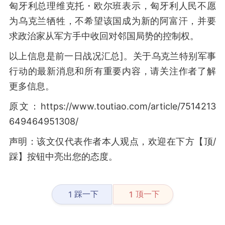
匈牙利总理维克托・欧尔班表示，匈牙利人民不愿
为乌克兰牺牲，不希望该国成为新的阿富汗，并要
求政治家从军方手中收回对邻国局势的控制权。
以上信息是前一日战况汇总]。关于乌克兰特别军事
行动的最新消息和所有重要内容，请关注作者了解
更多信息。
原文：https://www.toutiao.com/article/7514213
649464951308/
声明：该文仅代表作者本人观点，欢迎在下方【顶/
踩】按钮中亮出您的态度。
踩一下
顶一下
1
1