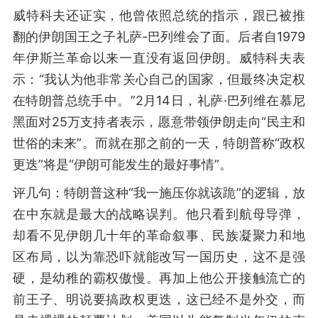
威特科夫还证实，他曾依照总统的指示，跟已被推
翻的伊朗国王之子礼萨-巴列维会了面。后者自1979
年伊斯兰革命以来一直没有返回伊朗。威特科夫表
示：“我认为他非常关心自己的国家，但最终决定权
在特朗普总统手中。”2月14日，礼萨·巴列维在慕尼
黑面对25万支持者表示，愿意带领伊朗走向“民主和
世俗的未来”。而就在那之前的一天，特朗普称“政权
更迭”将是“伊朗可能发生的最好事情”。
评几句：特朗普这种“我一施压你就该跪”的逻辑，放
在中东就是最大的战略误判。他只看到航母导弹，
却看不见伊朗几十年的革命叙事、民族凝聚力和地
区布局，以为靠恐吓就能改写一国历史，这不是强
硬，是幼稚的霸权傲慢。再加上他公开接触流亡的
前王子、明说要搞政权更迭，这已经不是外交，而