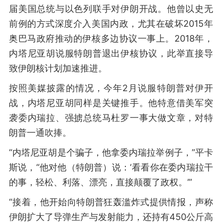
届美国总统与以色列联手对伊朗开战。他曾以史无
前例的方式深度介入美国内政，尤其在破坏2015年
奥巴马政府推动的伊核多边协议一事上。2018年，
内塔尼亚胡说服特朗普退出伊核协议，此举直接导
致伊朗核计划加速推进。
按照美媒披露的情况，今年2月说服特朗普对伊开
战，内塔尼亚胡同样是关键推手。他特意借美军突
袭委内瑞拉、强掳总统马杜罗一事大做文章，对特
朗普一通吹捧。
“内塔尼亚胡是个骗子，他拿委内瑞拉举例子，”平卡
斯说，“他对他（特朗普）说：‘看看你在委内瑞拉干
的事，轻松、利落、漂亮，直接颠覆了政权。’”
“接着，他开始向特朗普狂轰滥炸式提供情报，声称
伊朗扩大了导弹生产与发射能力，还持有450公斤高