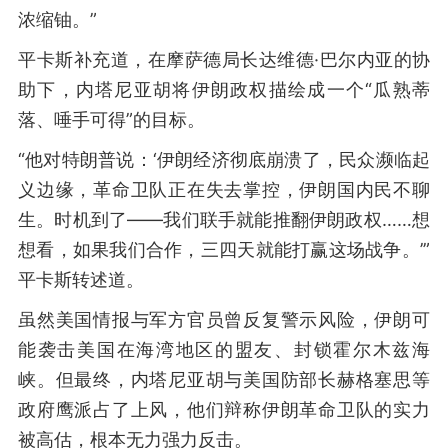
浓缩铀。”
平卡斯补充道，在摩萨德局长达维德·巴尔内亚的协
助下，内塔尼亚胡将伊朗政权描绘成一个“瓜熟蒂
落、唾手可得”的目标。
“他对特朗普说：‘伊朗经济彻底崩溃了，民众濒临起
义边缘，革命卫队正在失去掌控，伊朗国内民不聊
生。时机到了——我们联手就能推翻伊朗政权……想
想看，如果我们合作，三四天就能打赢这场战争。’”
平卡斯转述道。
虽然美国情报与军方官员曾反复警示风险，伊朗可
能袭击美国在海湾地区的盟友、封锁霍尔木兹海
峡。但最终，内塔尼亚胡与美国防部长赫格塞思等
政府鹰派占了上风，他们辩称伊朗革命卫队的实力
被高估，根本无力强力反击。