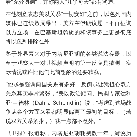
着“充分协调”，并称两人“几乎每天”都有沟通。
在他刻意表态美以关系“一切安好”之前，以色列国内
媒体已连续数周曝出，美方在伊朗议题上不再征询
以方立场，在巴基斯坦斡旋的和谈事务上更是彻底
将以色列排除在外。
鉴于外界素来对于内塔尼亚胡的各类说法存疑，以
至于观察人士对其视频声明的第一反应是猜测：实
际情况或许比他们此前想象的还要糟糕。
“他越是强调两国关系有多好，反倒越让我担心双方
关系其实非常紧张，”美以政治顾问、民调专家达利
亚·申德林（Dahlia Scheindlin）说，“考虑到这场战
争从各个方面来看都明显偏离了最初的目标，（若
说双方关系紧张，）我一点都不意外。”
《卫报》报道称，内塔尼亚胡耗费数十年，游说历