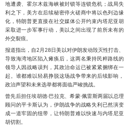
地遭袭、霍尔木兹海峡被封锁等连锁危机；战局失
利之下，美方在后续秘密停火磋商中将以色列边缘
化，特朗普更直接在社交媒体公开约束内塔尼亚胡
采取进一步军事行动，美以之间出现了前所未有的
外交裂痕。
报道指出，自2月28日美以对伊朗发动毁灭性打击、
导致海湾地区陷入瘫痪后，这两名秉持民粹路线的
领导人因战略误判，其政治命运已被紧紧捆绑在一
起。谁都难以轻易挣脱这场战争带来的后续影响，
政治声望和未来选举都将面临严峻挑战。
曾先后担任埃胡德·巴拉克、希蒙·佩雷斯两届以总理
顾问的平卡斯认为，伊朗战争的战略失利已然演变
成一道牢固的纽带，让特朗普难以快速与内塔尼亚
胡切割。