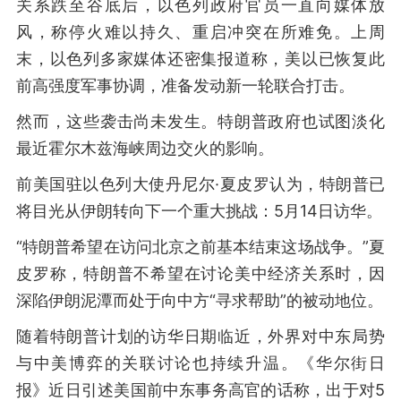
关系跌至谷底后，以色列政府官员一直向媒体放
风，称停火难以持久、重启冲突在所难免。上周
末，以色列多家媒体还密集报道称，美以已恢复此
前高强度军事协调，准备发动新一轮联合打击。
然而，这些袭击尚未发生。特朗普政府也试图淡化
最近霍尔木兹海峡周边交火的影响。
前美国驻以色列大使丹尼尔·夏皮罗认为，特朗普已
将目光从伊朗转向下一个重大挑战：5月14日访华。
“特朗普希望在访问北京之前基本结束这场战争。”夏
皮罗称，特朗普不希望在讨论美中经济关系时，因
深陷伊朗泥潭而处于向中方“寻求帮助”的被动地位。
随着特朗普计划的访华日期临近，外界对中东局势
与中美博弈的关联讨论也持续升温。《华尔街日
报》近日引述美国前中东事务高官的话称，出于对5