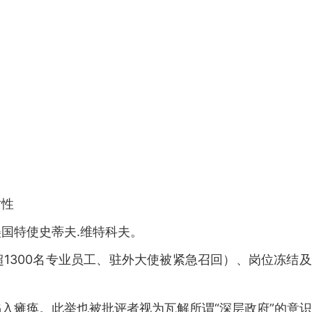
对性
国特使史蒂夫.维特科夫。
1300名专业员工、驻外大使被紧急召回）、岗位冻结
入瘫痪。此举也被批评者视为瓦解所谓“深层政府”的意