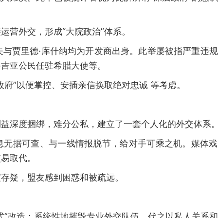
运营外交，形成“大院政治”体系。
科夫与贾里德·库什纳均为开发商出身。此举屡被指严重违
鲁吉亚公民任驻希腊大使等。
政府”以便掌控、安插亲信换取绝对忠诚 等考虑。
利益深度捆绑，难分公私，建立了一套个人化的外交体系
息无据可查、与一线情报脱节，给对手可乘之机。媒体戏
交易取代。
度存疑，盟友感到困惑和被疏远。
式”改造：系统性地摧毁专业外交队伍，代之以私人关系