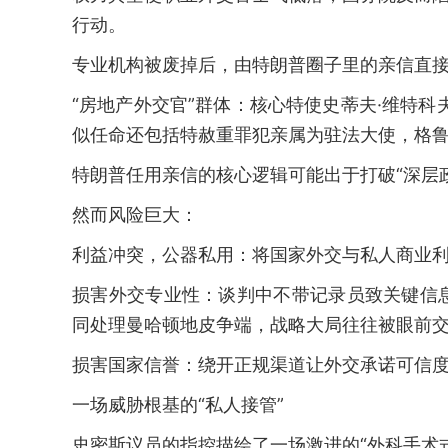
行动。
专业机构被废掉后，由特朗普圈子里的亲信直接
“房地产外交官”群体：核心特使史蒂夫·维特
似任命还包括特赦重罪犯亲属为驻法大使，格
特朗普任用亲信的核心逻辑可能出于打破“深层
然而风险巨大：
利益冲突，公器私用：将国家外交与私人商业
损害外交专业性：谈判中不带记录员致关键信
同处理曼哈顿地皮争端，战略大局往往被眼前
损害国家信誉：绕开正规渠道让外交承诺可信
一场威胁根基的“私人接管”
史密斯议员的指控描绘了一场激进的“外科手术