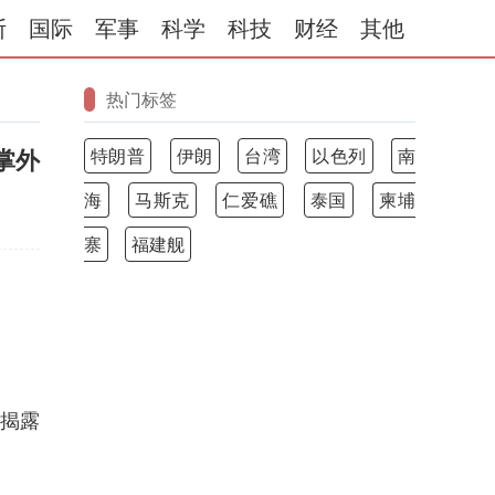
斯
国际
军事
科学
科技
财经
其他
热门标签
特朗普
伊朗
台湾
以色列
南
掌外
海
马斯克
仁爱礁
泰国
柬埔
寨
福建舰
上揭露