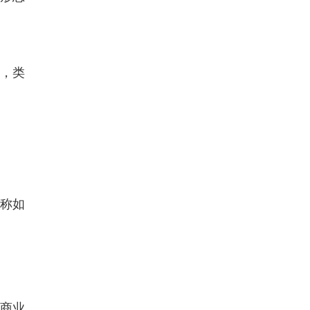
规，类
。
称如
和商业