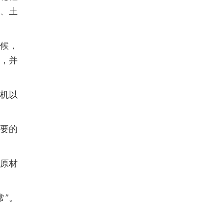
亚、土
问候，
，并
机以
要的
原材
常”。