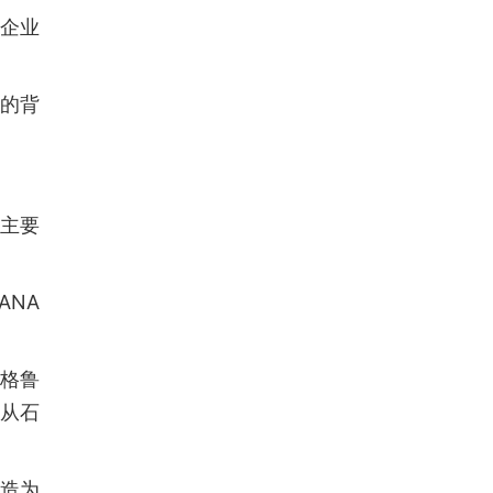
企业
的背
的主要
ANA
、格鲁
从石
造为