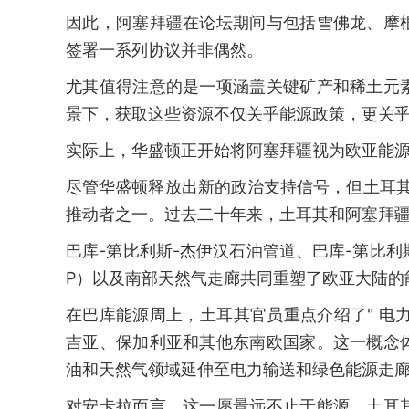
因此，阿塞拜疆在论坛期间与包括雪佛龙、摩
签署一系列协议并非偶然。
尤其值得注意的是一项涵盖关键矿产和稀土元
景下，获取这些资源不仅关乎能源政策，更关
实际上，华盛顿正开始将阿塞拜疆视为欧亚能
尽管华盛顿释放出新的政治支持信号，但土耳其
推动者之一。过去二十年来，土耳其和阿塞拜
巴库-第比利斯-杰伊汉石油管道、巴库-第比利
P）以及南部天然气走廊共同重塑了欧亚大陆的
在巴库能源周上，土耳其官员重点介绍了" 电力
吉亚、保加利亚和其他东南欧国家。这一概念
油和天然气领域延伸至电力输送和绿色能源走
对安卡拉而言，这一愿景远不止于能源。土耳