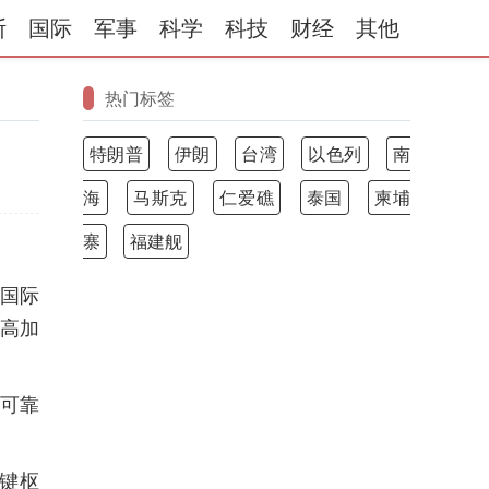
斯
国际
军事
科学
科技
财经
其他
热门标签
特朗普
伊朗
台湾
以色列
南
海
马斯克
仁爱礁
泰国
柬埔
寨
福建舰
国际
高加
可靠
键枢