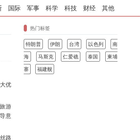
斯
国际
军事
科学
科技
财经
其他
热门标签
特朗普
伊朗
台湾
以色列
南
海
马斯克
仁爱礁
泰国
柬埔
寨
福建舰
大优
和旅游
导意
"丝路