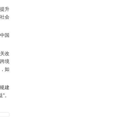
，提升
行社会
中国
关改
国跨境
外，如
规建
益"。