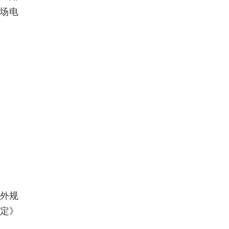
场电
内外规
协定》