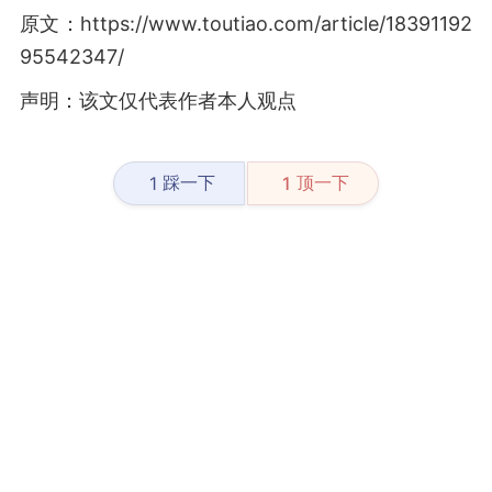
原文：https://www.toutiao.com/article/18391192
95542347/
声明：该文仅代表作者本人观点
踩一下
顶一下
1
1