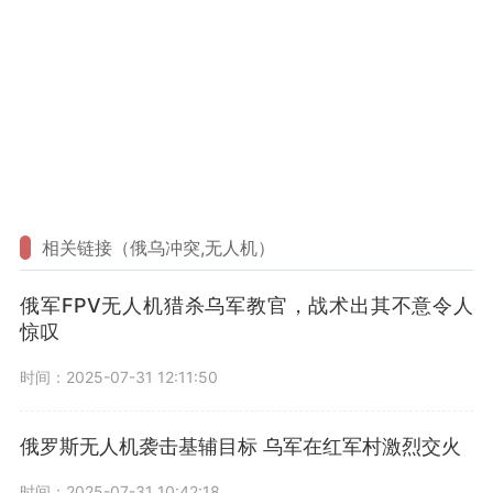
相关链接（俄乌冲突,无人机）
俄军FPV无人机猎杀乌军教官，战术出其不意令人
惊叹
时间：2025-07-31 12:11:50
俄罗斯无人机袭击基辅目标 乌军在红军村激烈交火
时间：2025-07-31 10:42:18