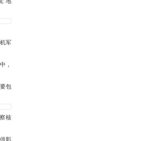
觉”地
机军
中，
要包
察核
提供影