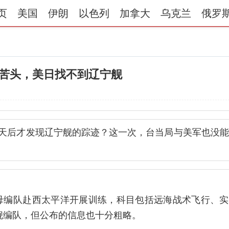
页
美国
伊朗
以色列
加拿大
乌克兰
俄罗
吃尽苦头，美日找不到辽宁舰
6天后才发现辽宁舰的踪迹？这一次，台当局与美军也没
航母编队赴西太平洋开展训练，科目包括远海战术飞行、
舰编队，但公布的信息也十分粗略。