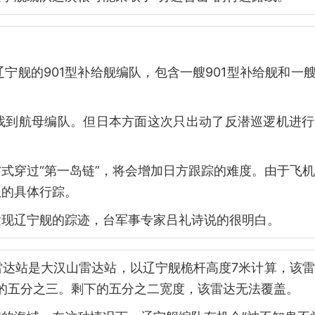
宁舰的901型补给舰编队，包含一艘901型补给舰和一艘
找到航母编队。但日本方面这次只出动了反潜巡逻机进行
式穿过“第一岛链”，将会增加日方跟踪的难度。由于飞
队的具体行踪。
发现辽宁舰的踪迹，台军事专家吕礼诗说的很明白。
雷达站是大汉山雷达站，以辽宁舰桅杆高度7米计算，该
度的五分之三。剩下的五分之二宽度，该雷达无法覆盖。