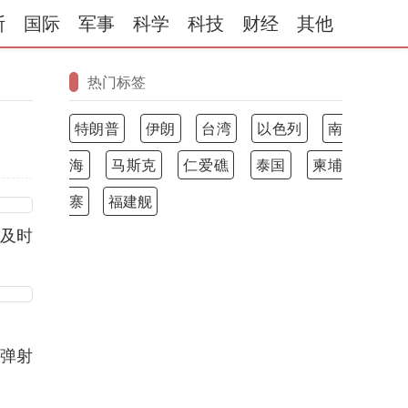
斯
国际
军事
科学
科技
财经
其他
热门标签
特朗普
伊朗
台湾
以色列
南
海
马斯克
仁爱礁
泰国
柬埔
寨
福建舰
能及时
实弹射