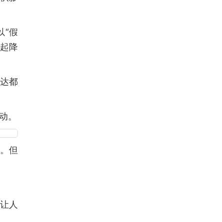
以“假
板起降
雷达都
动。
舰。但
还让人