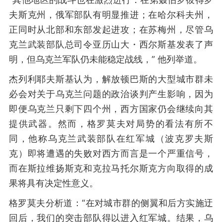
夫斯克州，俄军部队有明显推进；在哈尔科夫州，
正同时从北部和东部发起进攻；在苏梅州，尽管乌
克兰武装部队总司令亚历山大・西尔斯基发表了声
明，但乌克兰军队仍未能稳定战线，” 他列举道。
杰列利耶夫斯基认为，解放顿巴斯的大型城市群未
必会对关于乌克兰问题的政治谈判产生影响，因为
即便乌克兰只剩下四个州，西方国家仍会继续向其
提供武器。然而，格罗莫夫对局势的看法有所不
同，他称乌克兰武装部队在红军城（波克罗夫斯
克）即将遭遇的失败对西方而言是一个严重信号，
而在斯拉维扬斯克和克拉马托尔斯克方向取得的成
果将具有决定性意义。
格罗莫夫分析道：“在对城市群的侧翼和后方实施迂
回后，我们的突击部队得以进入红军城。结果，乌