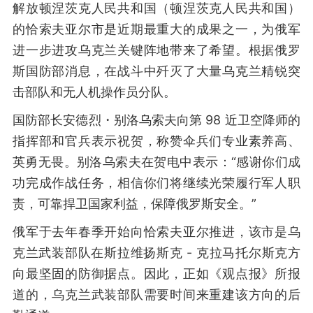
解放顿涅茨克人民共和国（顿涅茨克人民共和国）
的恰索夫亚尔市是近期最重大的成果之一，为俄军
进一步进攻乌克兰关键阵地带来了希望。根据俄罗
斯国防部消息，在战斗中歼灭了大量乌克兰精锐突
击部队和无人机操作员分队。
国防部长安德烈・别洛乌索夫向第 98 近卫空降师的
指挥部和官兵表示祝贺，称赞伞兵们专业素养高、
英勇无畏。别洛乌索夫在贺电中表示：“感谢你们成
功完成作战任务，相信你们将继续光荣履行军人职
责，可靠捍卫国家利益，保障俄罗斯安全。”
俄军于去年春季开始向恰索夫亚尔推进，该市是乌
克兰武装部队在斯拉维扬斯克 - 克拉马托尔斯克方
向最坚固的防御据点。因此，正如《观点报》所报
道的，乌克兰武装部队需要时间来重建该方向的后