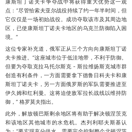
康斯坦丁诺夫卡争夺战中将获得重大优势这一观
点：“尽管恰索夫亚尔战役持续了约一年半时间，但
它仅仅是一场初始战役。成功夺取该市及其周边地
区，已使康斯坦丁诺夫卡地区的乌克兰防御陷入困
境。”
这位专家补充道，俄军正从三个方向向康斯坦丁诺
夫卡推进。“这座城市位于低洼地带，不利于防御。
但要为夺取克拉马托尔斯克 - 斯拉维扬斯克城市群
创造有利条件，一方面需要拿下德鲁日科夫卡和康
斯坦丁诺夫卡，另一方面俄罗斯的军队需要推进至
伊久姆和红利曼。这将迫使敌军拉长战线以维持防
御，” 格罗莫夫指出。
此外，解放顿巴斯剩余地区将有助于解决顿涅茨克
和该地区其他城市的水危机。杰列利耶夫斯基认
为：“要实现充分供水，需要完全控制整个北顿涅茨