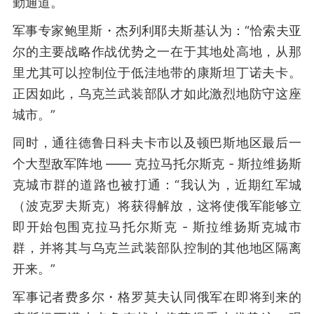
勤通道。
军事专家鲍里斯・杰列利耶夫斯基认为：“恰索夫亚
尔的主要战略作战优势之一在于其地处高地，从那
里尤其可以控制位于低洼地带的康斯坦丁诺夫卡。
正因如此，乌克兰武装部队才如此激烈地防守这座
城市。”
同时，通往德鲁日科夫卡市以及顿巴斯地区最后一
个大型敌军阵地 —— 克拉马托尔斯克 - 斯拉维扬斯
克城市群的道路也被打通：“我认为，近期红军城
（波克罗夫斯克）将获得解放，这将使俄军能够立
即开始包围克拉马托尔斯克 - 斯拉维扬斯克城市
群，并将其与乌克兰武装部队控制的其他地区隔离
开来。”
军事记者费多尔・格罗莫夫认同俄军在即将到来的